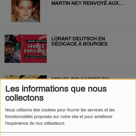
MARTIN NEY RENVOYÉ AUX
ASSISES POUR ENLÈVEMENT
ET MEURTRE
LORÀNT DEUTSCH EN
DÉDICACE À BOURGES
MICHEL POLNAREFF EN
OUVERTURE DU PRINTEMPS
Les informations que nous
DE BOURGES 2025 !
collectons
Nous utilisons des cookies pour fournir les services et les
fonctionnalités proposés sur notre site et pour améliorer
VISITEZ LE CENTRE
l'expérience de nos utilisateurs.
HOSPITALIER JACQUES CŒUR
POUR SON 30ÈME
ANNIVERSAIRE !