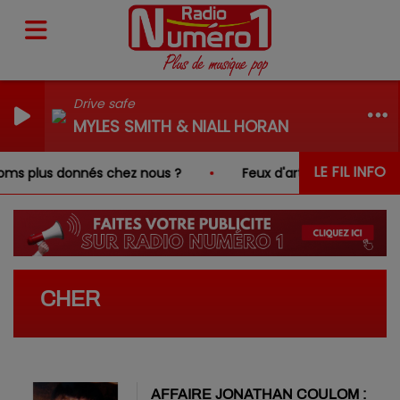
Drive safe
MYLES SMITH & NIALL HORAN
LE FIL INFO
oms plus donnés chez nous ?
Feux d'artifice interdits da
CHER
AFFAIRE JONATHAN COULOM :