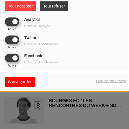
Tout accepter
Tout refuser
Analytics
PODCAST - UNE CAGNOTTE
Utilisation: Analyse
POUR SOUTENIR « VINORIZON
Activé
» !
Twitter
Utilisation: Fonctionnalité
Activé
Facebook
PRINTEMPS DE BOURGES : MC
Utilisation: Fonctionnalité
Activé
SOLAAR, THE AVENER,
YODELICE … SERONT SUR LA
SCÈNE DU W !
Propulsé par Orejime
Sauvegarder
BOURGES FC : LES
RENCONTRES DU WEEK-END
DÉDIÉES À ISRAËL