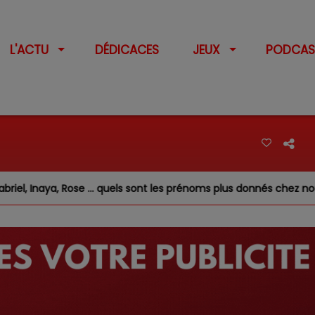
L'ACTU
DÉDICACES
JEUX
PODCAS
ose … quels sont les prénoms plus donnés chez nous ?
Fe