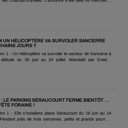
ur les Champs-Élysées. L'annonce a été faite ce mercredi 1
es réseaux sociaux. Au total, 83 aviateurs défileront à pied au
 de la dissuasion. La base sera également représentée dans
torisé avec des véhicules de la Défense Sol-Air. Dans le ciel,
-3F AWACS prendra part au défilé aérien, tandis qu'un
areil sera mobilisé pour assurer la protection de
Une participation......
I UN HÉLICOPTÈRE VA SURVOLER SANCERRE
HAINS JOURS ?
o 1 - Un hélicoptère va survoler le secteur de Sancerre à
altitude du 30 juin au 24 juillet. Mandaté par Enedis,
 réalisera sa campagne annuelle d'inspection des lignes
 moyenne tension, hors agglomération. L'objectif est de
at du réseau, de repérer d'éventuelles anomalies et d'identifier
s où la végétation pourrait menacer les lignes, afin de
es travaux nécessaires. ...
: LE PARKING SÉRAUCOURT FERME BIENTÔT …
FÊTE FORAINE !
o 1 - Elle s’installera place Séraucourt du 19 juin au 14
. Pendant près de trois semaines, petits et grands pourront
e nombreux manèges, attractions, stands de jeux et