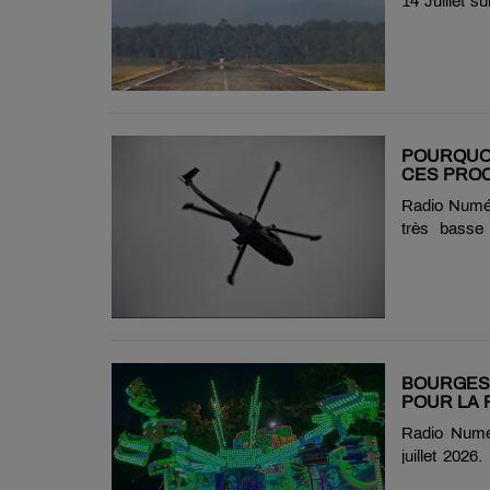
14 Juillet s
juillet sur s
sein du bloc
le défilé mo
un avion E
second app
l'événement. 
POURQUO
CES PROC
Radio Numér
très basse 
Airtouraine
électriques
vérifier l'ét
les secteur
programmer l
BOURGES 
POUR LA 
Radio Numér
juillet 2026
profiter d