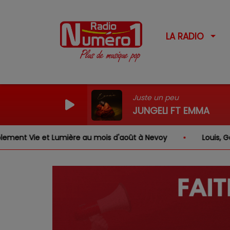
LA RADIO
Juste un peu
JUNGELI FT EMMA
umière au mois d'août à Nevoy
Louis, Gabriel, Inaya, R