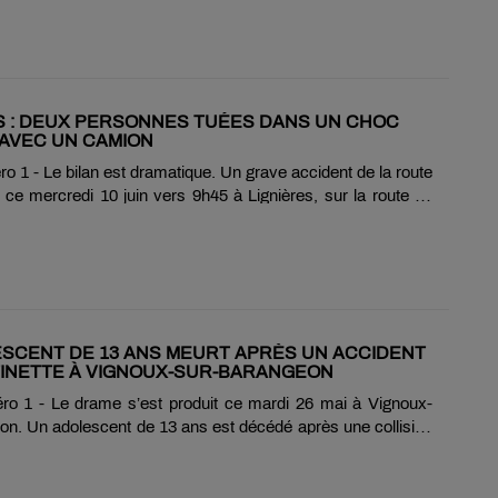
s foraines dans une ambiance festive et conviviale. Des
et parades viendront également rythmer l’événement, tandis
ifs réduits seront proposés sur les attractions chaque
noter que le parking Séraucourt sera fermé du 15 juin au 15
de permettre l’installation puis le démontage de la fête foraine.
S : DEUX PERSONNES TUÉES DANS UN CHOC
....
AVEC UN CAMION
 1 - Le bilan est dramatique. Un grave accident de la route
t ce mercredi 10 juin vers 9h45 à Lignières, sur la route de
-Montrond. Une voiture et un poids lourd sont entrés en
ors d’un choc frontal particulièrement violent. Les deux
 véhicule léger ont perdu la vie. Le conducteur du camion,
é pris en charge par les secours et transporté à l’hôpital de
d-Montrond. Les circonstances précises de l’accident
ircir.
SCENT DE 13 ANS MEURT APRÈS UN ACCIDENT
INETTE À VIGNOUX-SUR-BARANGEON
o 1 - Le drame s’est produit ce mardi 26 mai à Vignoux-
on. Un adolescent de 13 ans est décédé après une collision
ottinette électrique et une voiture, survenue vers 18 heures
ulin. Gravement blessé lors de l’accident, le jeune garçon
ansporté en urgence à l’hôpital de Vierzon avec un pronostic