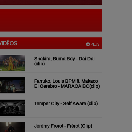
VIDÉOS
PLUS
Shakira, Burna Boy - Dai Dai
(clip)
Farruko, Louis BPM ft. Makaco
El Cerebro - MARACAIBO(clip)
Temper City - Self Aware (clip)
Jérémy Frerot - Frérot (Clip)