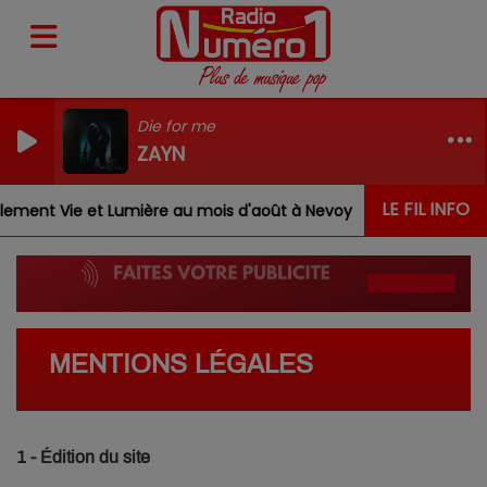
Die for me
ZAYN
LE FIL INFO
nt Vie et Lumière au mois d'août à Nevoy
Louis, Gabr
MENTIONS LÉGALES
1 - Édition du site