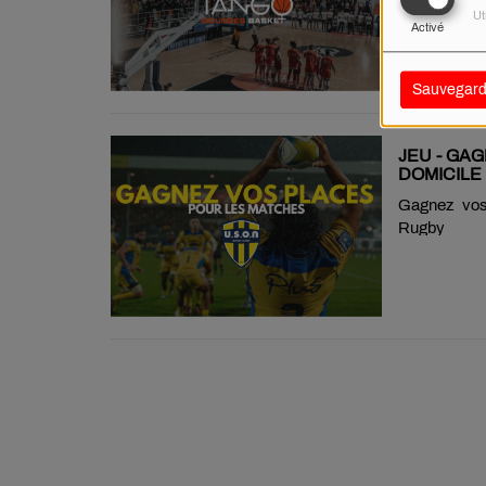
document.query
Ut
Activé
Sauvegard
JEU - GA
DOMICILE
Gagnez vos
Rugb
document.query