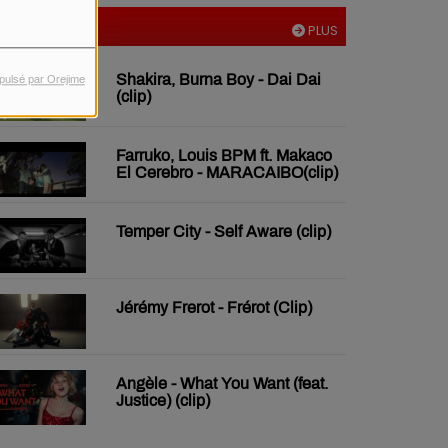
VIDÉOS
PLUS
Shakira, Burna Boy - Dai Dai
pulsé par Orejime
(clip)
Farruko, Louis BPM ft. Makaco
El Cerebro - MARACAIBO(clip)
Temper City - Self Aware (clip)
Jérémy Frerot - Frérot (Clip)
Angèle - What You Want (feat.
Justice) (clip)