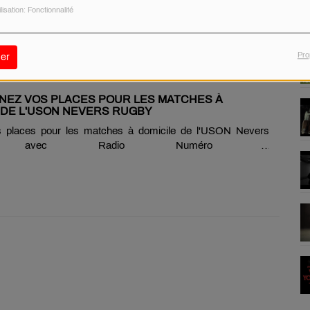
Selector("iframe").addEventListener("load", function() {
ilisation: Fonctionnalité
window.scrollTo({ top: 350, left: 0, behavior: 'smooth' }); });
Pro
er
GNEZ VOS PLACES POUR LES MATCHES À
 DE L'USON NEVERS RUGBY
 places pour les matches à domicile de l'USON Nevers
y avec Radio Numéro 1
Selector("iframe").addEventListener("load", function() {
window.scrollTo({ top: 350, left: 0, behavior: 'smooth' }); });