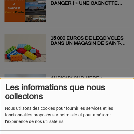
DANGER ! » UNE CAGNOTTE
POUR AIDER LA SALLE
D’ESCALADE DE SAINT-
DOULCHARD
15 000 EUROS DE LEGO VOLÉS
DANS UN MAGASIN DE SAINT-
DOULCHARD
AUBIGNY-SUR-NÈRE :
OPÉRATION DE RÉGULATION
Les informations que nous
DES CORBEAUX CE MARDI
collectons
Nous utilisons des cookies pour fournir les services et les
fonctionnalités proposés sur notre site et pour améliorer
1ER MAI : DEUX MOTARDS
l'expérience de nos utilisateurs.
TUÉS SUR LES ROUTES DU
CHER