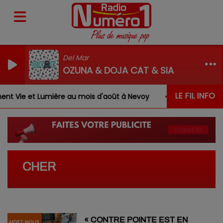
Del Mar
OZUNA & DOJA CAT & SIA
LE FIL INFO
t Vie et Lumière au mois d'août à Nevoy
Louis, Gabrie
CHER
« CONTRE POINTE EST EN