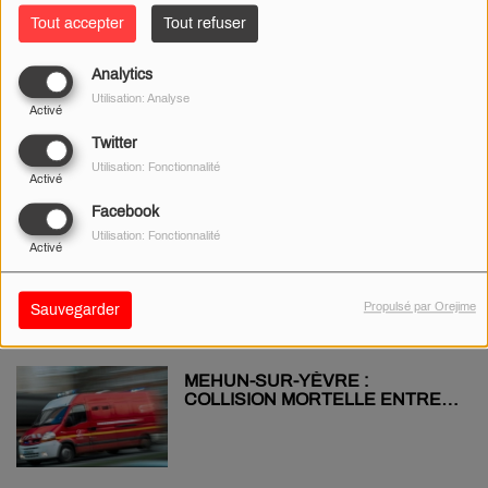
Tout accepter
Tout refuser
Analytics
PRINTEMPS DE BOURGES :
Utilisation: Analyse
QUEL EST LE PROGRAMME LA
Activé
MINISTRE DE LA CULTURE
AUJOURD’HUI ?
Twitter
Utilisation: Fonctionnalité
Activé
Facebook
UN HÉLICOPTÈRE VA
Utilisation: Fonctionnalité
Activé
SURVOLER À BASSE ALTITUDE
158 COMMUNES DU CHER
PENDANT 10 JOURS
Propulsé par Orejime
Sauvegarder
MEHUN-SUR-YÈVRE :
COLLISION MORTELLE ENTRE
UNE VOITURE ET UNE MOTO