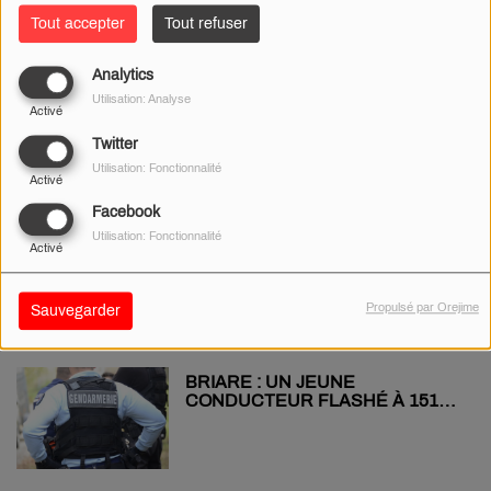
Tout accepter
Tout refuser
Analytics
« BLOQUONS TOUT » : LES
Utilisation: Analyse
PERTURBATIONS PRÈS DE
Activé
CHEZ VOUS !
Twitter
Utilisation: Fonctionnalité
Activé
Facebook
UN VOYAGE À NEW YORK AVEC
Utilisation: Fonctionnalité
Activé
LE TANGO BOURGES BASKET
Propulsé par Orejime
Sauvegarder
BRIARE : UN JEUNE
CONDUCTEUR FLASHÉ À 151
KM/H AU LIEU DE 90… SANS
PERMIS