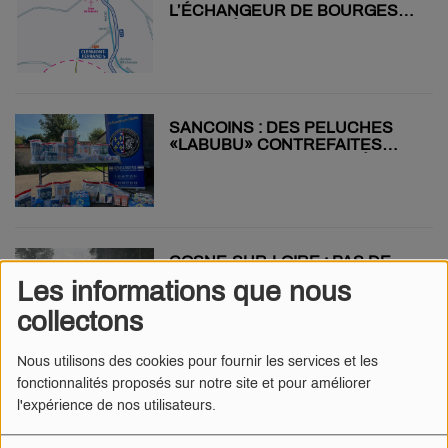
L’ÉCHANGEUR DE BOURGES
IMPACTÉ JUSQU’AU 3
OCTOBRE
SANCOINS : DES PELUCHES
«LABUBU» CONTREFAITES
SAISIES SUR LE MARCHÉ
COSNE-SUR-LOIRE : PAS DE
RECONNAISSANCE DE
Les informations que nous
CATASTROPHE NATURELLE
APRÈS LA GRÊLE DE JUILLET
collectons
Nous utilisons des cookies pour fournir les services et les
fonctionnalités proposés sur notre site et pour améliorer
JUSQUE 32°C DANS LE CHER,
l'expérience de nos utilisateurs.
L’ÉTÉ N’A PAS DIT SON
DERNIER MOT !