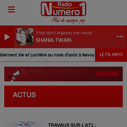
That don't impress me much
SHANIA TWAIN
LE FIL INFO
ement Vie et Lumière au mois d'août à Nevoy
Louis, Ga
ACTUS
TRAVAUX SUR L’A71 :