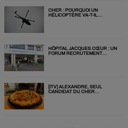
CHER : POURQUOI UN
HÉLICOPTÈRE VA-T-IL
SURVOLER LE DÉPARTEMENT
À BASSE ALTITUDE CETTE
SEMAINE ?
HÔPITAL JACQUES CŒUR : UN
FORUM RECRUTEMENT
"SPÉCIAL NUIT"
[ITV] ALEXANDRE, SEUL
CANDIDAT DU CHER
SÉLECTIONNÉ POUR LE
CHAMPIONNAT DE FRANCE DE
LA PIZZA !