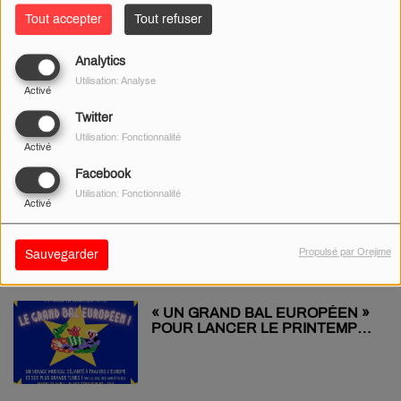
Tout accepter
Tout refuser
Analytics
UNE CAGNOTTE POUR SAUVER
Utilisation: Analyse
LA TOUR DES FIEFS DE
Activé
SANCERRE
Twitter
Utilisation: Fonctionnalité
Activé
Facebook
BOURGES : LE PARKING
Utilisation: Fonctionnalité
Activé
SÉRAUCOURT FERMÉ
JUSQU'AU 3 MAI
Propulsé par Orejime
Sauvegarder
« UN GRAND BAL EUROPÉEN »
POUR LANCER LE PRINTEMPS
DE BOURGES !