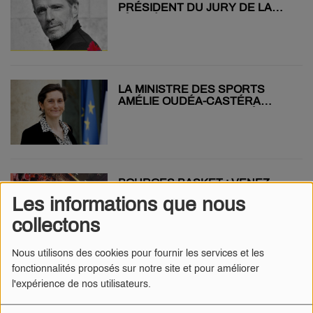
PRÉSIDENT DU JURY DE LA
3ÈME ÉDITION DU FESTIVAL DU
FILM DE DEMAIN
LA MINISTRE DES SPORTS
AMÉLIE OUDÉA-CASTÉRA
DANS LE CHER ET LA NIÈVRE
AUJOURD'HUI
BOURGES BASKET : VENEZ
CÉLÉBRER LA COUPE DE
Les informations que nous
FRANCE CE SOIR AU PRADO !
collectons
Nous utilisons des cookies pour fournir les services et les
fonctionnalités proposés sur notre site et pour améliorer
LE CHANTEUR RENAUD
l'expérience de nos utilisateurs.
BIENTÔT DÉCORÉ À BOURGES