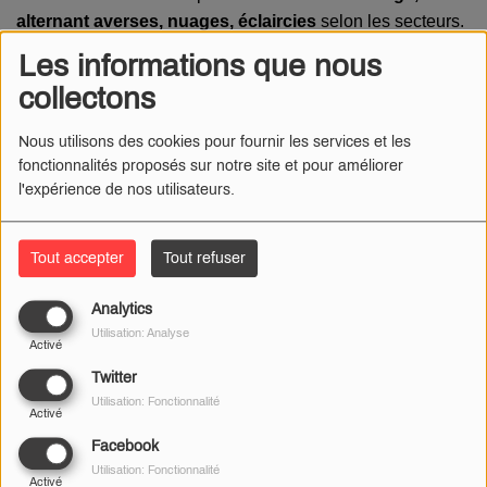
alternant averses, nuages, éclaircies
selon les secteurs.
Les températures : entre 19 et 22° les après-midis.
Les informations que nous
collectons
À partir de mercredi 17 septembre, la chaleur fera son
retour. Le ciel sera complètement dégagé et les
Nous utilisons des cookies pour fournir les services et les
températures grimperont de jour en jour.
On atteindra
fonctionnalités proposés sur notre site et pour améliorer
même les 30° C vendredi, voire plus localement
.
l'expérience de nos utilisateurs.
Cependant, les matinées seront plus fraiches : entre 9 et
12°C.
Tout accepter
Tout refuser
Il faudra en profiter, samedi et dimanche les averses
Analytics
reviennent et les températures vont baisser !
Utilisation: Analyse
Activé
BOURGES :
Twitter
Utilisation: Fonctionnalité
Activé
Facebook
Utilisation: Fonctionnalité
Activé