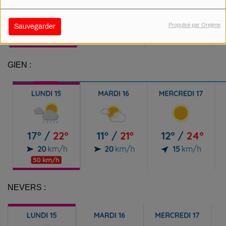
Propulsé par Orejime
Sauvegarder
GIEN :
NEVERS :