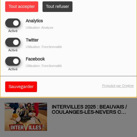
Tout accepter
Tout refuser
Analytics
BEAULIEU-SUR-LOIRE : UNE
Utilisation: Analyse
CROIX GAMMÉE SUR LE
Activé
MONUMENT AUX MORTS
Twitter
Utilisation: Fonctionnalité
Activé
Facebook
SAINT-GERMAIN-DU-PUY :
Utilisation: Fonctionnalité
Activé
MARIO, NARUTO ET LA POKÉ
BALL PORTÉS DISPARUS
Propulsé par Orejime
Sauvegarder
INTERVILLES 2025 : BEAUVAIS /
COULANGES-LÈS-NEVERS CE
SOIR SUR FRANCE 2