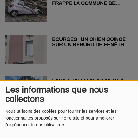
FRAPPE LA COMMUNE DE
SAINT-HONORÉ-LES-BAINS
BOURGES : UN CHIEN COINCÉ
SUR UN REBORD DE FENÊTRE
SECOURU PAR LES POMPIERS
RISQUE D’EFFONDREMENT À
NEVERS : RUES DES OUCHES
Les informations que nous
ET SABATIER FERMÉES
collectons
Nous utilisons des cookies pour fournir les services et les
fonctionnalités proposés sur notre site et pour améliorer
GIEN : DONNEZ UN NOM AU
l'expérience de nos utilisateurs.
FUTUR STADE NAUTIQUE !