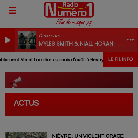
Drive safe
MYLES SMITH & NIALL HORAN
LE FIL INFO
ement Vie et Lumière au mois d'août à Nevoy
Louis, G
ACTUS
NIÈVRE : UN VIOLENT ORAGE