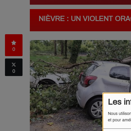
NIÈVRE : UN VIOLENT OR
0
0
Les in
Nous utiliso
et pour amél