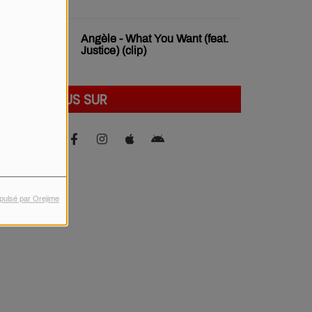
Angèle - What You Want (feat.
Justice) (clip)
SUIVEZ-NOUS SUR
pulsé par Orejime