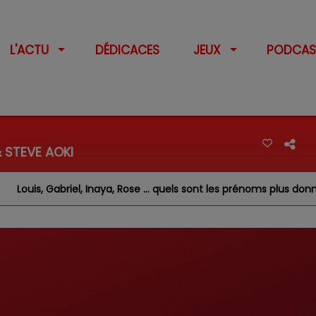
L'ACTU
DÉDICACES
JEUX
PODCAS
 STEVE AOKI
, Gabriel, Inaya, Rose … quels sont les prénoms plus donnés chez