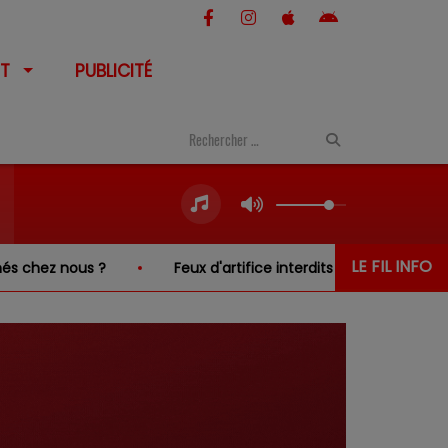
T
PUBLICITÉ
LE FIL INFO
 nous ?
Feux d'artifice interdits dans le Cher… sauf au-