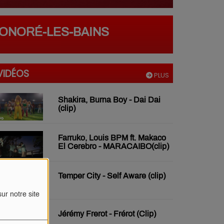
HONORÉ-LES-BAINS
VIDÉOS
PLUS
Shakira, Burna Boy - Dai Dai
(clip)
Farruko, Louis BPM ft. Makaco
El Cerebro - MARACAIBO(clip)
Temper City - Self Aware (clip)
ur notre site
Jérémy Frerot - Frérot (Clip)