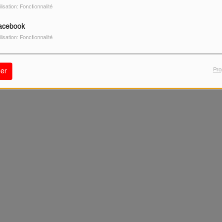
ilisation: Fonctionnalité
 de rester unis et vigilants face à la haine. Une enquête
acebook
ilisation: Fonctionnalité
lieu sur Loire
Pro
er