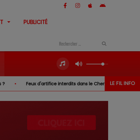
T
PUBLICITÉ
LE FIL INFO
'artifice interdits dans le Cher… sauf au-dessus de l'eau