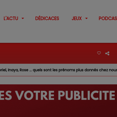
L'ACTU
DÉDICACES
JEUX
PODCAS
 … quels sont les prénoms plus donnés chez nous ?
Feux d