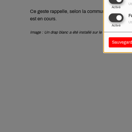
Ut
Activé
Ce geste rappelle, selon la commune, l’importance
F
est en cours.
Ut
Activé
Image : Un drap blanc a été installé sur le monument / Beau
Sauvegard