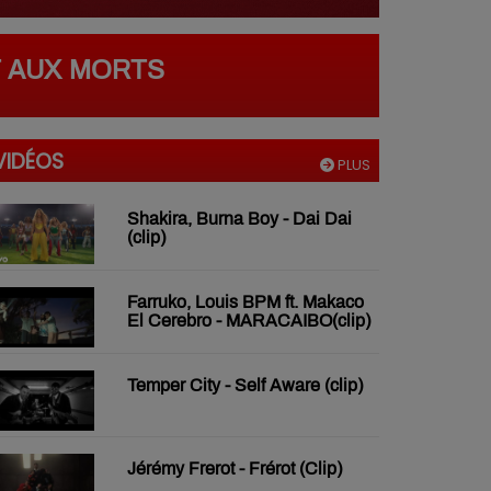
T AUX MORTS
VIDÉOS
PLUS
Shakira, Burna Boy - Dai Dai
(clip)
Farruko, Louis BPM ft. Makaco
El Cerebro - MARACAIBO(clip)
Temper City - Self Aware (clip)
Jérémy Frerot - Frérot (Clip)