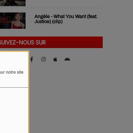
Angèle - What You Want (feat.
Justice) (clip)
SUIVEZ-NOUS SUR
ur notre site