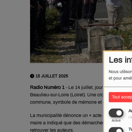
Les in
Nous utiliso
15 JUILLET 2025
et pour amél
Radio Numéro 1
- Le 14 juillet, jour de Fête Na
Beaulieu-sur-Loire (Loiret). Une croix gammée a
Tout accep
commune, symbole de mémoire et de respect enve
A
La municipalité dénonce un « acte odieux » et « 
Ut
Activé
maire a indiqué que des démarches avaient été 
Tw
retrouver les auteurs.