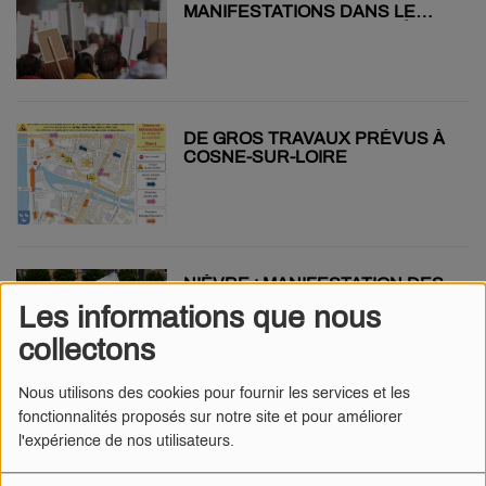
MANIFESTATIONS DANS LE
CHER « CONTRE L’ARRIVÉE DU
RN AU POUVOIR »
DE GROS TRAVAUX PRÉVUS À
COSNE-SUR-LOIRE
NIÈVRE : MANIFESTATION DES
MOTARDS EN COLÈRE
Les informations que nous
collectons
Nous utilisons des cookies pour fournir les services et les
fonctionnalités proposés sur notre site et pour améliorer
MODIFICATIONS DES
l'expérience de nos utilisateurs.
CONDITIONS DE CIRCULATION
À NEVERS : MODE D’EMPLOI !