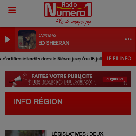
Camera
ED SHEERAN
LE FIL INFO
artifice interdits dans la Nièvre jusqu'au 16 juillet
Incen
INFO RÉGION
LÉGISLATIVES : DEUX