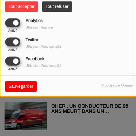
Tout accepter
Tout refuser
Analytics
NEVERS : UN APPEL À TÉMOINS
Utilisation: Analyse
LANCÉ APRÈS UN ACCIDENT
Activé
DE LA ROUTE
Twitter
Utilisation: Fonctionnalité
Activé
Facebook
JOSEPH KAMEL, JOSIANE
Utilisation: Fonctionnalité
Activé
BALASKO, LAURA LAUNE … LA
MAISON DE NEVERS DÉVOILE
SA PROCHAINE SAISON
Propulsé par Orejime
Sauvegarder
CHER : UN CONDUCTEUR DE 26
ANS MEURT DANS UN
ACCIDENT À CHARLY