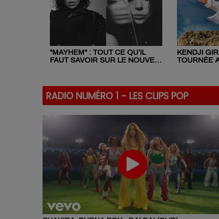
"MAYHEM" : TOUT CE QU’IL
KENDJI GI
FAUT SAVOIR SUR LE NOUVEL
TOURNÉE A
ALBUM DE LADY GAGA
POUR SES 
RADIO NUMÉRO 1 - LES CLIPS POP