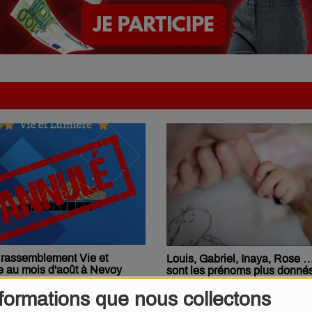
 rassemblement Vie et
Louis, Gabriel, Inaya, Rose 
 au mois d'août à Nevoy
sont les prénoms plus donné
nous ?
formations que nous collectons
ÇA VIENT DE PASSER SUR RADIO NUMÉRO 1...