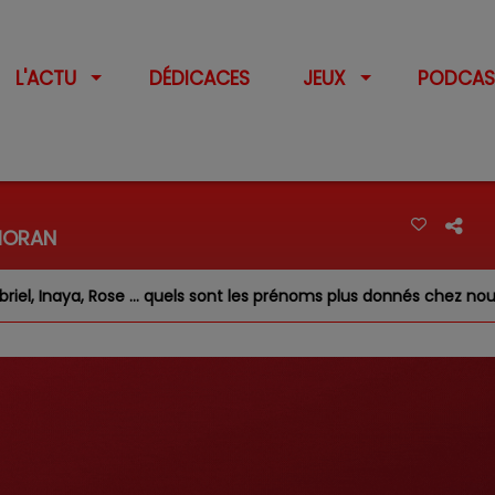
L'ACTU
DÉDICACES
JEUX
PODCAS
 HORAN
 quels sont les prénoms plus donnés chez nous ?
Feux d'a