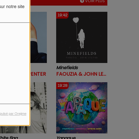
VOIR PLUS
ur notre site
9:46
19:42
spresso
Minefields
ABRINA CARPENTER
FAOUZIA & JOHN LEGEND
9:32
19:28
pulsé par Orejime
ite flag
Yapaque