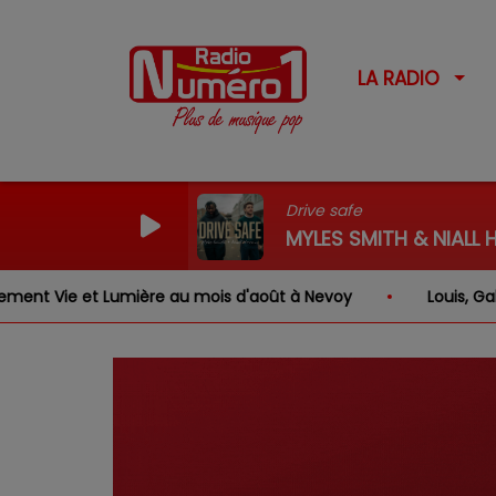
LA RADIO
Drive safe
MYLES SMITH & NIALL
 au mois d'août à Nevoy
Louis, Gabriel, Inaya, Rose …