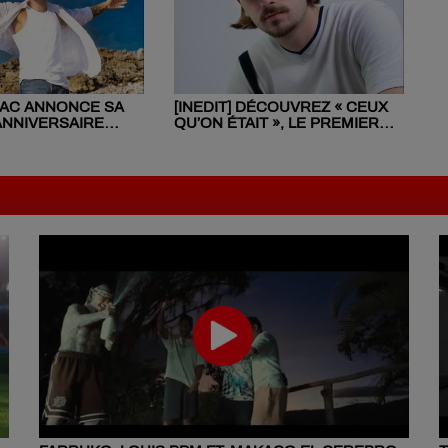
RAC ANNONCE SA
[INEDIT] DÉCOUVREZ « CEUX
NNIVERSAIRE
QU’ON ÉTAIT », LE PREMIER
DIX ANS
SINGLE DU GAGNANT DE LA
STAR ACADEMY