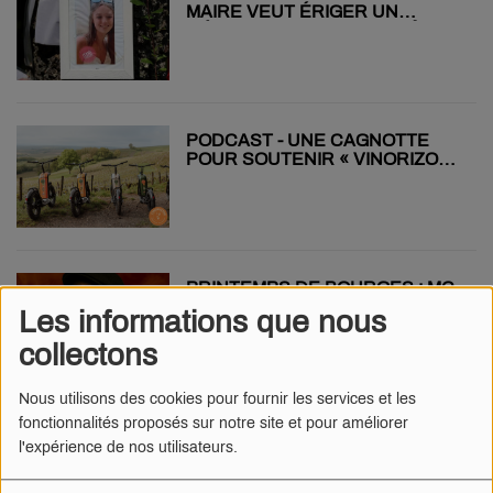
MAIRE VEUT ÉRIGER UN
MÉMORIAL EN HOMMAGE À
LINA
PODCAST - UNE CAGNOTTE
POUR SOUTENIR « VINORIZON
» !
PRINTEMPS DE BOURGES : MC
SOLAAR, THE AVENER,
Les informations que nous
YODELICE … SERONT SUR LA
SCÈNE DU W !
collectons
Nous utilisons des cookies pour fournir les services et les
fonctionnalités proposés sur notre site et pour améliorer
BOURGES FC : LES
l'expérience de nos utilisateurs.
RENCONTRES DU WEEK-END
DÉDIÉES À ISRAËL