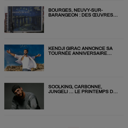
BOURGES, NEUVY-SUR-
BARANGEON : DES ŒUVRES
D’ART À LA PLACE DES PUBS !
KENDJI GIRAC ANNONCE SA
TOURNÉE ANNIVERSAIRE
POUR SES DIX ANS
SOOLKING, CARBONNE,
JUNGELI … LE PRINTEMPS DE
BOURGES DÉVOILE SES 2
SOIRÉES 100% RAP !