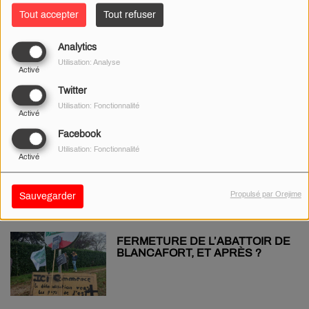
Tout accepter
Tout refuser
Analytics
INSOLITE - LA NIÈVRE, 3ÈME
Utilisation: Analyse
DÉPARTEMENT LE PLUS
Activé
HANTÉ DE FRANCE ?
Twitter
Utilisation: Fonctionnalité
Activé
Facebook
SAISIE DE DROGUES ET
Utilisation: Fonctionnalité
Activé
D'ARMES À BAUGY : CINQ MOIS
DE PRISON AVEC SURSIS
Propulsé par Orejime
Sauvegarder
FERMETURE DE L’ABATTOIR DE
BLANCAFORT, ET APRÈS ?