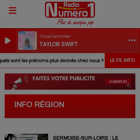
Cruel summer
TAYLOR SWIFT
LE FIL INFO
quels sont les prénoms plus donnés chez nous ?
Feux d'ar
INFO RÉGION
SERMOISE-SUR-LOIRE : LE