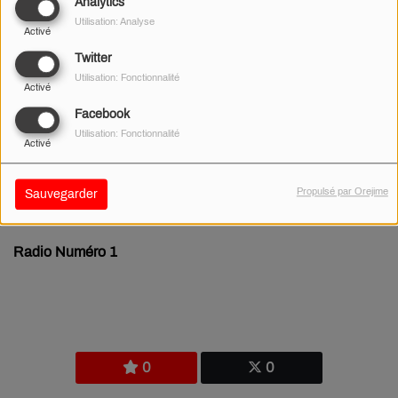
Analytics
Utilisation: Analyse
Activé
Twitter
Utilisation: Fonctionnalité
Activé
Facebook
Utilisation: Fonctionnalité
Activé
Propulsé par Orejime
Sauvegarder
01 JUILLET 2026
Radio Numéro 1
0
0