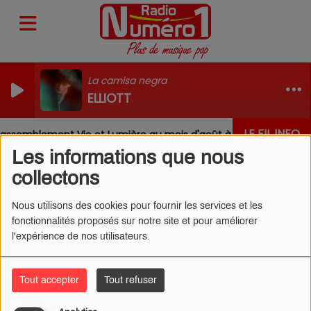
La camisa negra
ELLIOTT
LE FIL INFO
assemblement Vie et Lumière au mois d'août à Nevoy
Les informations que nous
collectons
Nous utilisons des cookies pour fournir les services et les
fonctionnalités proposés sur notre site et pour améliorer
ANGÈLE - WHAT YOU WANT
l'expérience de nos utilisateurs.
(FEAT. JUSTICE) (CLIP)
Tout accepter
Tout refuser