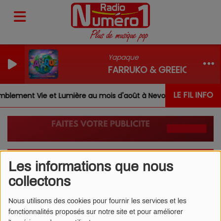
Yapaque
FARRUKO & GREEICY & STE
LE FIL INFO
blement Vie et Lumière au mois d'août à Nevoy
Louis,
APPLICATION
Les informations que nous
collectons
Nous utilisons des cookies pour fournir les services et les
fonctionnalités proposés sur notre site et pour améliorer
Téléchargez l'application Radio Numéro 1 sur