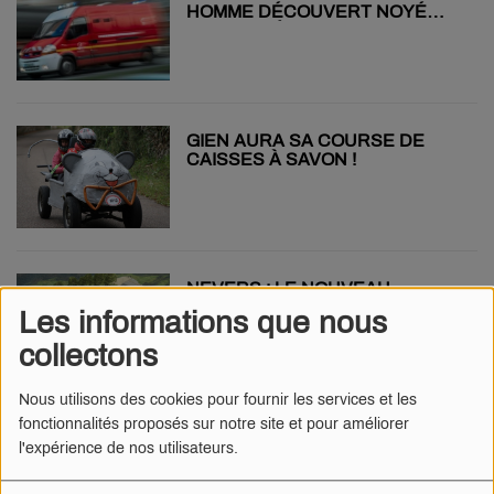
HOMME DÉCOUVERT NOYÉ
DANS UN ÉTANG
GIEN AURA SA COURSE DE
CAISSES À SAVON !
NEVERS : LE NOUVEAU
SKATEPARK OUVRIRA LE ...
Les informations que nous
collectons
Nous utilisons des cookies pour fournir les services et les
fonctionnalités proposés sur notre site et pour améliorer
CHEVENON : UNE VOITURE
l'expérience de nos utilisateurs.
TOMBE D'UN PONT LONGEANT
LE CANAL