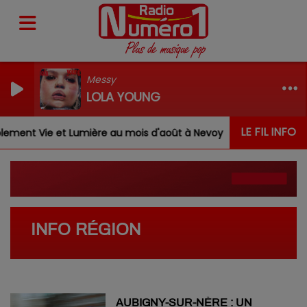
Messy
LOLA YOUNG
LE FIL INFO
ment Vie et Lumière au mois d'août à Nevoy
Louis, Gab
INFO RÉGION
AUBIGNY-SUR-NÈRE : UN