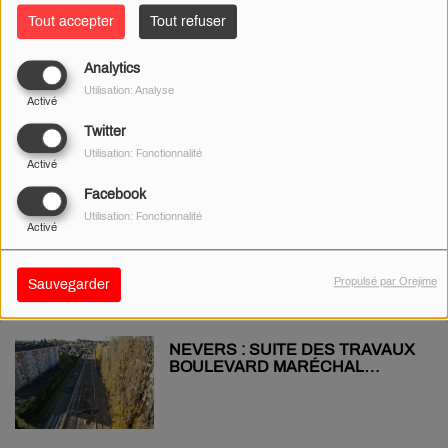
Tout accepter
Tout refuser
Analytics
LOIRET : TOUS ENSEMBLE
Utilisation: Analyse
POUR NETTOYER LES BORDS
Activé
DE LOIRE
Twitter
Utilisation: Fonctionnalité
Activé
Facebook
VENTE DE COLIS PERDUS AU
Utilisation: Fonctionnalité
Activé
CARREFOUR NEVERS-MARZY !
Propulsé par Orejime
Sauvegarder
NEVERS : SUITE DES TRAVAUX
BOULEVARD MARÉCHAL
LECLERC