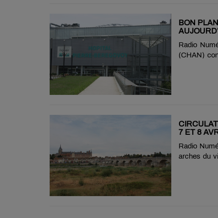
coulisses. 
par l’exposit
BON PLAN 
AUJOURD’
Radio Numér
(CHAN) conv
Dating ce me
l’Hôpital Pi
opératoire 
électroradio
l’événement
participants 
CIRCULAT
7 ET 8 AVR
Radio Numéro
arches du vi
les lundi 7 
le sens Berr
d’emprunter l