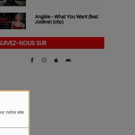
Angèle - What You Want (feat.
Justice) (clip)
SUIVEZ-NOUS SUR
ur notre site