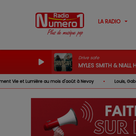
LA RADIO
Drive safe
MYLES SMITH & NIALL
ère au mois d'août à Nevoy
Louis, Gabriel, Inaya, Rose