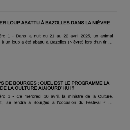
sne-sur-Loire ouvre le bal ce vendredi 25 avril. Decize
 l’évènement le lendemain, et le 25 mai à Nevers. Infos
13h00 Ouverture du village - Place de la mairieRetrait des
00 Départ Princesses &......
ER LOUP ABATTU À BAZOLLES DANS LA NIÈVRE
ro 1 - Dans la nuit du 21 au 22 avril 2025, un animal
à un loup a été abattu à Bazolles (Nièvre) lors d’un tir de
orisé. L’intervention a été menée par les lieutenants de
 suite à une attaque en cours sur un troupeau de moutons.
ébut de l’année, trois attaques suspectées d’être causées
ont eu lieu sur la commune, et 45 dans tout le département,
ron 210 victimes parmi les animaux d’élevage. Il s’agirait du
tué dans la......
S DE BOURGES : QUEL EST LE PROGRAMME LA
 DE LA CULTURE AUJOURD’HUI ?
o 1 - Ce mercredi 16 avril, la ministre de la Culture,
ti, se rendra à Bourges à l’occasion du Festival « Le
e Bourges », l’un des rendez-vous majeurs de la scène
nçaise. Tout au long de l’après-midi, la ministre assistera à
mps forts du festival. Elle débutera sa visite au 22 Est, où
era à un concert des Inouïs et rencontrera les artistes en