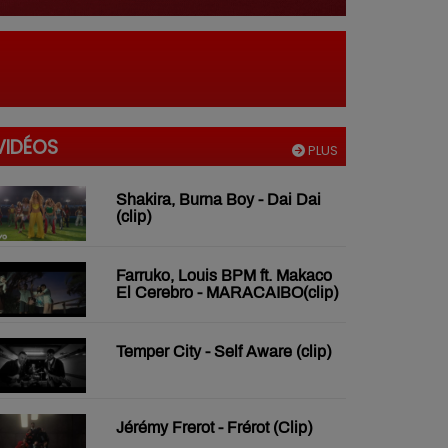
VIDÉOS
PLUS
Shakira, Burna Boy - Dai Dai
(clip)
Farruko, Louis BPM ft. Makaco
El Cerebro - MARACAIBO(clip)
Temper City - Self Aware (clip)
Jérémy Frerot - Frérot (Clip)