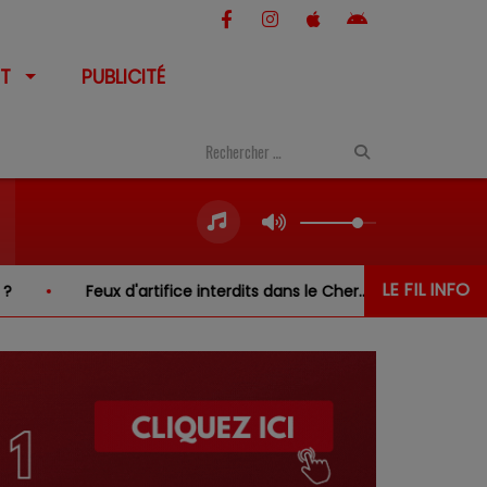
T
PUBLICITÉ
LE FIL INFO
'artifice interdits dans le Cher… sauf au-dessus de l'eau