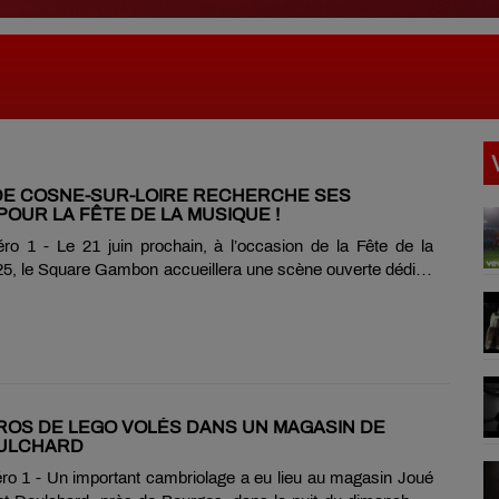
 DE COSNE-SUR-LOIRE RECHERCHE SES
POUR LA FÊTE DE LA MUSIQUE !
o 1 - Le 21 juin prochain, à l’occasion de la Fête de la
5, le Square Gambon accueillera une scène ouverte dédiée
s locaux. La municipalité lance un appel à participation :
hanteurs, groupes ou artistes solo, quel que soit votre style
érience, vous êtes invités à venir partager votre passion.
x sont disponibles l’après-midi et en début de soirée, en
e Cosne. Pour candidater, il suffit de remplir le formulaire en
//urls.fr/zR98nZ) ou d’envoyer un mail à......
UROS DE LEGO VOLÉS DANS UN MAGASIN DE
OULCHARD
o 1 - Un important cambriolage a eu lieu au magasin Joué