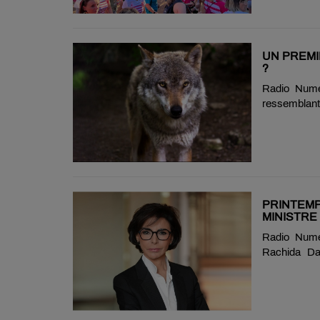
Nièvre). Co
accueillera
pratiques : 
dossards 19h
UN PREMI
?
Radio Numé
ressemblant 
défense aut
louveterie,
Depuis le d
par un loup 
causant envi
premier loup 
PRINTEMP
MINISTRE
Radio Numér
Rachida Da
Printemps d
musicale fra
plusieurs te
elle assist