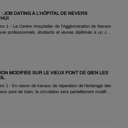
Elle poursuivra à la Maison de la Culture avec un passage
ion « Toute Première Fois », qui célèbre les 40 ans......
: JOB DATING À L’HÔPITAL DE NEVERS
HUI
o 1 - Le Centre Hospitalier de l'Agglomération de Nevers
ie professionnels, étudiants et jeunes diplômés à un Job
rcredi 16 avril 2025, de 11h à 15h, dans la salle Marlin de
erre-Bérégovoy. Destiné aux infirmiers, infirmiers de bloc
(IBODE), infirmiers anesthésistes (IADE), manipulateurs en
logie, cadres de santé ainsi qu’aux métiers de l’informatique,
 est gratuit et sans inscription. Objectif : permettre aux
de rencontrer des recruteurs,......
ION MODIFIÉE SUR LE VIEUX PONT DE GIEN LES
IL
 1 - En raison de travaux de réparation de l’éclairage des
eux pont de Gien, la circulation sera partiellement modifiée
et mardi 8 avril. Le franchissement du pont sera interdit dans
y vers le centre-ville. Il est recommandé aux automobilistes
e pont de la déviation (D940) afin de fluidifier le trafic.