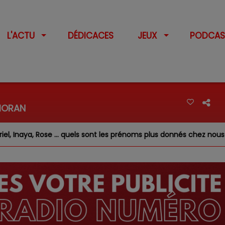
L'ACTU
DÉDICACES
JEUX
PODCAS
 HORAN
 … quels sont les prénoms plus donnés chez nous ?
Feux d