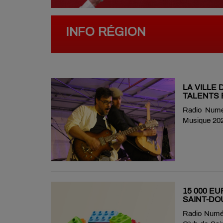
INFO RÉGION
LA VILLE
TALENTS 
Radio Numér
Musique 202
aux artiste
musiciens, c
ou votre exp
Des créneau
plein cœur d
ligne (https:
15 000 E
SAINT-D
Radio Numér