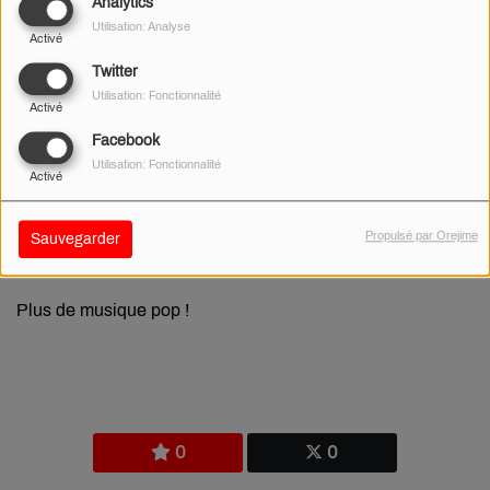
Analytics
Utilisation: Analyse
Activé
Twitter
Utilisation: Fonctionnalité
Activé
Facebook
Utilisation: Fonctionnalité
Activé
Propulsé par Orejime
Sauvegarder
03 MARS 2026
Plus de musique pop !
0
0