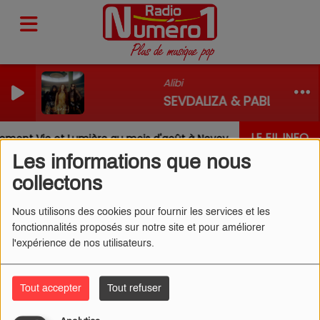
Alibi
SEVDALIZA & PABLLO VITT
LE FIL INFO
ment Vie et Lumière au mois d'août à Nevoy
Louis, Ga
Les informations que nous
collectons
Nous utilisons des cookies pour fournir les services et les
fonctionnalités proposés sur notre site et pour améliorer
SHAKIRA - ZOO (FROM
l'expérience de nos utilisateurs.
"ZOOTOPIA 2")
Tout accepter
Tout refuser