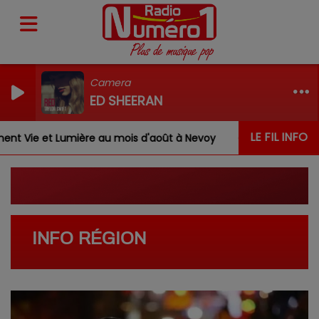
Camera
ED SHEERAN
LE FIL INFO
 Vie et Lumière au mois d'août à Nevoy
Louis, Gabrie
INFO RÉGION