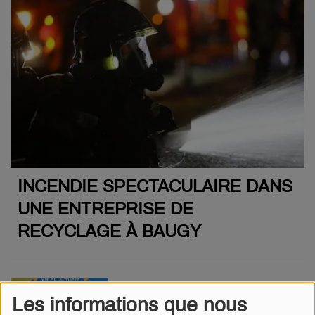
INCENDIE SPECTACULAIRE DANS
UNE ENTREPRISE DE
RECYCLAGE À BAUGY
PAS DE RASSEMBLEMENT VIE
ET LUMIÈRE AU MOIS D'AOÛT À
Les informations que nous
NEVOY