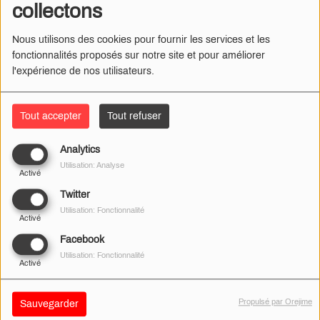
collectons
Nous utilisons des cookies pour fournir les services et les
fonctionnalités proposés sur notre site et pour améliorer
LOUIS, GABRIEL, INAYA, ROSE
l'expérience de nos utilisateurs.
… QUELS SONT LES PRÉNOMS
PLUS DONNÉS CHEZ NOUS ?
Tout accepter
Tout refuser
Analytics
FEUX D'ARTIFICE INTERDITS
Utilisation: Analyse
Activé
DANS LE CHER… SAUF AU-
DESSUS DE L'EAU
Twitter
Utilisation: Fonctionnalité
Activé
Facebook
Utilisation: Fonctionnalité
RISQUE INCENDIE : LES FEUX
Activé
D'ARTIFICE INTERDITS DANS LA
NIÈVRE JUSQU'AU 16 JUILLET
Propulsé par Orejime
Sauvegarder