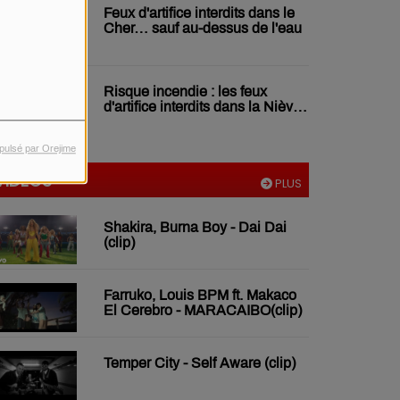
Feux d'artifice interdits dans le
Cher… sauf au-dessus de l'eau
Risque incendie : les feux
d'artifice interdits dans la Nièvre
jusqu'au 16 juillet
pulsé par Orejime
VIDÉOS
PLUS
Shakira, Burna Boy - Dai Dai
(clip)
Farruko, Louis BPM ft. Makaco
El Cerebro - MARACAIBO(clip)
Temper City - Self Aware (clip)