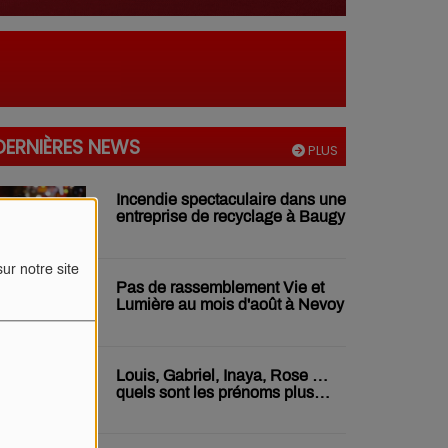
DERNIÈRES NEWS
PLUS
Incendie spectaculaire dans une
entreprise de recyclage à Baugy
ur notre site
Pas de rassemblement Vie et
Lumière au mois d'août à Nevoy
Louis, Gabriel, Inaya, Rose …
quels sont les prénoms plus
donnés chez nous ?