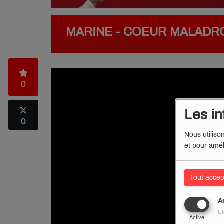
MARINE - COEUR MALADROI
0
Les in
0
Nous utiliso
et pour amél
Tout accep
A
Ut
Activé