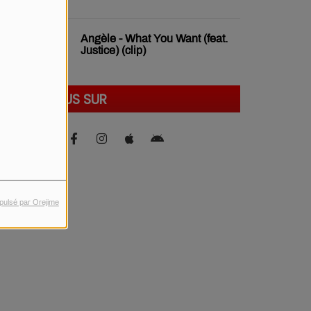
Angèle - What You Want (feat.
Justice) (clip)
SUIVEZ-NOUS SUR
pulsé par Orejime