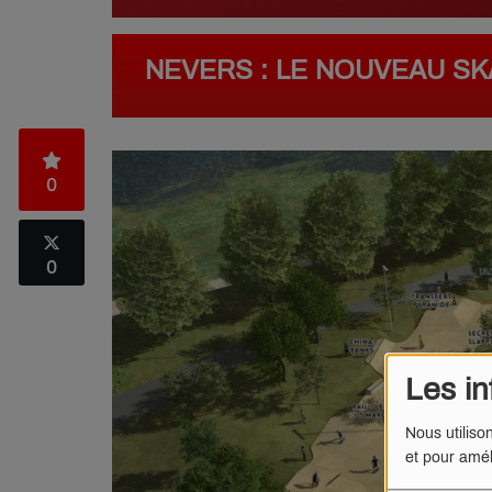
NEVERS : LE NOUVEAU SKA
0
0
Les in
Nous utiliso
et pour amél