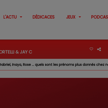
L'ACTU
DÉDICACES
JEUX
PODCAS
RTELLI & JAY C
, Inaya, Rose … quels sont les prénoms plus donnés chez nous ?