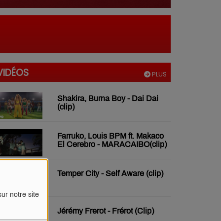
VIDÉOS
PLUS
Shakira, Burna Boy - Dai Dai
(clip)
Farruko, Louis BPM ft. Makaco
El Cerebro - MARACAIBO(clip)
Temper City - Self Aware (clip)
ur notre site
Jérémy Frerot - Frérot (Clip)