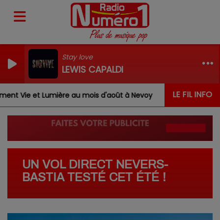
Stay love
LEWIS CAPALDI
LE FIL INFO
t Vie et Lumière au mois d'août à Nevoy
Louis, Gabri
UN VOL DIRECT NEVERS-
BASTIA TESTÉ CET ÉTÉ !