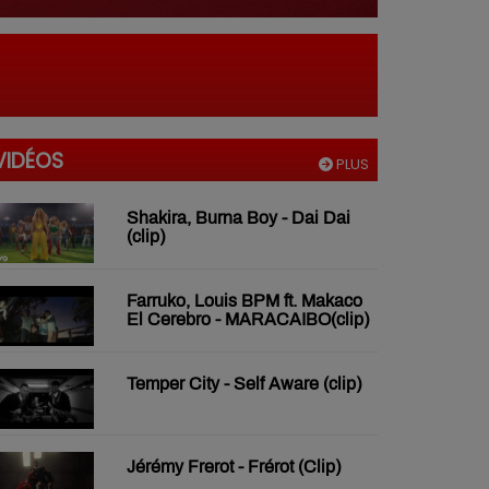
VIDÉOS
PLUS
Shakira, Burna Boy - Dai Dai
(clip)
Farruko, Louis BPM ft. Makaco
El Cerebro - MARACAIBO(clip)
Temper City - Self Aware (clip)
Jérémy Frerot - Frérot (Clip)