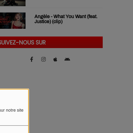
Angèle - What You Want (feat.
Justice) (clip)
SUIVEZ-NOUS SUR
ur notre site