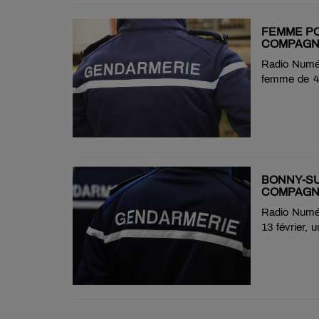
et, étant po
FEMME PO
COMPAGNO
D'ASSASS
Radio Numéro
femme de 46
sur-Loire.
tentative d
blessée, les
années de 
compagne veu
un délai pou
BONNY-SU
COMPAG
Radio Numéro
13 février,
de 82 ans à
Centre. Elle
s'échapper d
de Gien, son
a été arrêté