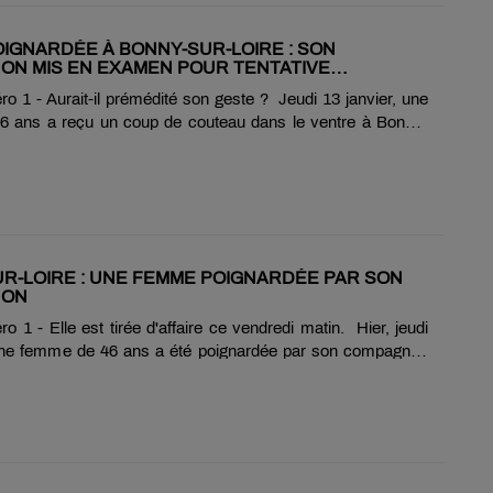
rteuse de nombreux handicaps, nécessitait des soins......
IGNARDÉE À BONNY-SUR-LOIRE : SON
N MIS EN EXAMEN POUR TENTATIVE
INAT
 1 - Aurait-il prémédité son geste ? Jeudi 13 janvier, une
 ans a reçu un coup de couteau dans le ventre à Bonny-
 Son compagnon de 82 ans a été mis en examen pour
'assassinat, selon la république du centre. Gravement
 jours de la victimes ne sont pas en danger. Après plusieurs
vie commune, l'homme n'aurait pas supporté que sa
ille le quitter. Placé en détention provisoire, il a demandé
r préparer sa défense. ...
R-LOIRE : UNE FEMME POIGNARDÉE PAR SON
NON
 1 - Elle est tirée d'affaire ce vendredi matin. Hier, jeudi
 une femme de 46 ans a été poignardée par son compagnon
 Bonny-sur-Loire dans le Loiret, selon la République du
 aurait été poignardée dans le bas ventre, avant de reussir à
ans la rue. Transportée en "état d'urgence absolue" l'hôpital
 état s'est stabilisé. Son compagnon, inconnu de la justice,
 par les gendarmes. Sans opposé de résistance. Il a été......