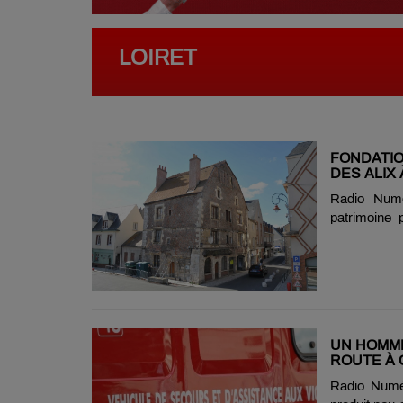
LOIRET
FONDATIO
DES ALIX 
Radio Numé
patrimoine 
Bern, annonc
à Gien (Loi
emblématiqu
siècle, ce b
devraient 
Journées e
UN HOMME
publiques de.
ROUTE À 
Radio Numér