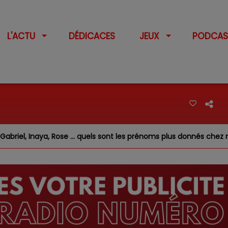
L'ACTU
DÉDICACES
JEUX
PODCAS
 Rose … quels sont les prénoms plus donnés chez nous ?
F