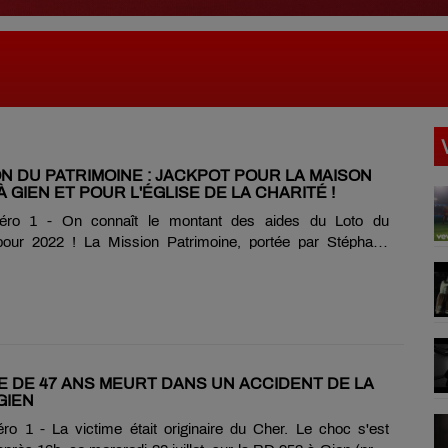
N DU PATRIMOINE : JACKPOT POUR LA MAISON
À GIEN ET POUR L'ÉGLISE DE LA CHARITÉ !
ro 1 - On connaît le montant des aides du Loto du
pour 2022 ! La Mission Patrimoine, portée par Stéphane
e un soutien financier de 450 000 euros la Maison des Alix
ret). Une somme qui permettra la restauration de ce site
e 2022 de la région Centre-Val de Loire. Édifié au 16ème
âtiment est la plus ancienne maison de la ville. Les travaux
être terminés fin d'année prochaine. À l’occasion des
uropéennes du patrimoine, ce week-end, des cérémonies
 DE 47 ANS MEURT DANS UN ACCIDENT DE LA
.....
GIEN
o 1 - La victime était originaire du Cher. Le choc s'est