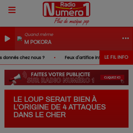
Quand même
M POKORA
LE FIL INFO
donnés chez nous ?
Feux d'artifice interdits dans le Che
LE LOUP SERAIT BIEN À
L’ORIGINE DE 4 ATTAQUES
DANS LE CHER