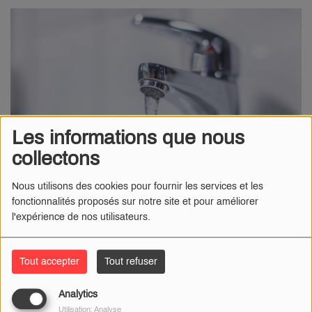
Les informations que nous
collectons
Nous utilisons des cookies pour fournir les services et les
fonctionnalités proposés sur notre site et pour améliorer
28 JANVIER 2026
l'expérience de nos utilisateurs.
Radio Numéro 1
-
La
Préfecture du Cher
a pris un arrêté
interdisant
, jusqu’à nouvel ordre, la consommation de l’eau
Tout accepter
Tout refuser
potable dans plusieurs secteurs du département du Cher.
Sont concernés les hameaux de
Pont-Abbé
et
La Vigne
à
Analytics
Henrichemont
, au numéro 8
chemin des Aubiers
à
Utilisation: Analyse