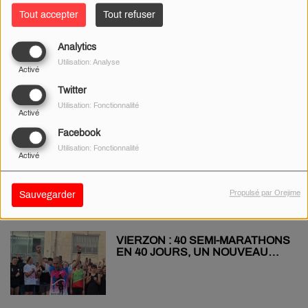
Tout accepter
Tout refuser
Analytics
LE CONSEIL DÉPARTEMENTAL
Utilisation: Analyse
« SUSPEND SA DÉCISION » DE
Activé
FERMER LE COLLÈGE DU
CHÂTELET
Twitter
Utilisation: Fonctionnalité
Activé
Facebook
INTERVIEW - UN BERRUYER
Utilisation: Fonctionnalité
Activé
DANS « LA FRANCE A UN
INCROYABLE TALENT »
Propulsé par Orejime
Sauvegarder
VIERZON : 40 SEMI-MARATHONS
EN 40 JOURS, UN NOUVEAU
RECORD DU MONDE POUR LA
BONNE CAUSE !