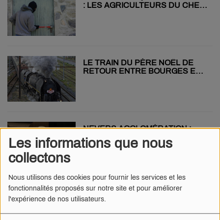
: LES AGRICULTEURS DU CHER
VICTIMES DE VOLS
LE TRAIN DU PÈRE NOËL DE
RETOUR ENTRE BOURGES ET
NEVERS !
NEVERS AGGLOMÉRATION :
ALERTE AUX FAUSSES VISITES
Les informations que nous
À DOMICILE
collectons
Nous utilisons des cookies pour fournir les services et les
fonctionnalités proposés sur notre site et pour améliorer
500ÈME ÉDITION DES FOIRES
l'expérience de nos utilisateurs.
D’ORVAL ! QUEL EST LE
PROGRAMME ?