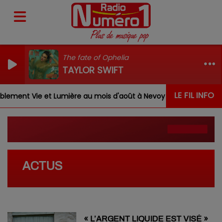
The fate of Ophelia
TAYLOR SWIFT
LE FIL INFO
ement Vie et Lumière au mois d'août à Nevoy
Louis, G
ACTUS
« L’ARGENT LIQUIDE EST VISÉ »