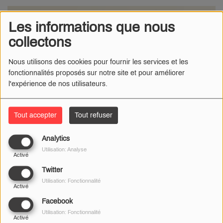
Les informations que nous
collectons
Nous utilisons des cookies pour fournir les services et les
fonctionnalités proposés sur notre site et pour améliorer
l'expérience de nos utilisateurs.
Tout accepter
Tout refuser
Analytics
Utilisation: Analyse
Activé
07 MAI 2025
Twitter
Radio Numéro 1
- Un important cambriolage a eu lieu au
Utilisation: Fonctionnalité
magasin Joué Club de Saint-Doulchard, près de Bourges,
Activé
dans la nuit du dimanche 4 au 5 mai 2025.
Facebook
Utilisation: Fonctionnalité
Activé
Les malfaiteurs ont emporté des jouets Lego pour une