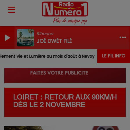
Rihanna
JOÉ DWÈT FILÉ
LE FIL INFO
ent Vie et Lumière au mois d'août à Nevoy
Louis, Gab
LOIRET : RETOUR AUX 90KM/H
DÈS LE 2 NOVEMBRE