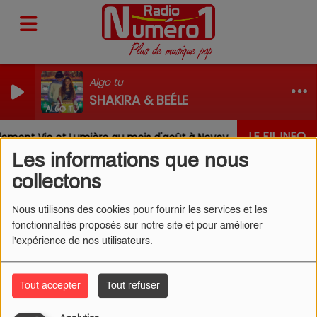
Algo tu
SHAKIRA & BEÉLE
LE FIL INFO
ement Vie et Lumière au mois d'août à Nevoy
Louis, Ga
Les informations que nous
collectons
Nous utilisons des cookies pour fournir les services et les
fonctionnalités proposés sur notre site et pour améliorer
LEWIS CAPALDI - SURVIVE
l'expérience de nos utilisateurs.
(CLIP)
Tout accepter
Tout refuser