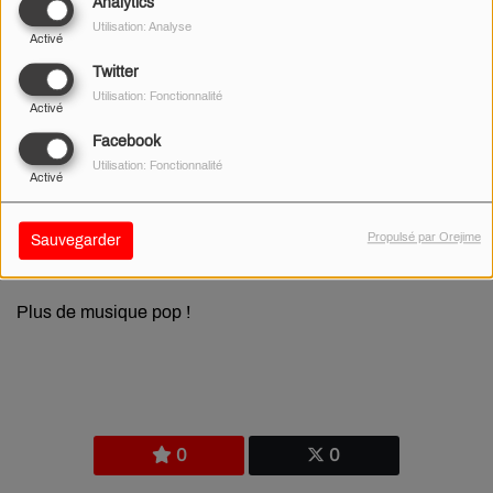
Analytics
Utilisation: Analyse
Activé
Twitter
Utilisation: Fonctionnalité
Activé
Facebook
Utilisation: Fonctionnalité
Activé
Propulsé par Orejime
Sauvegarder
03 MARS 2026
Plus de musique pop !
0
0