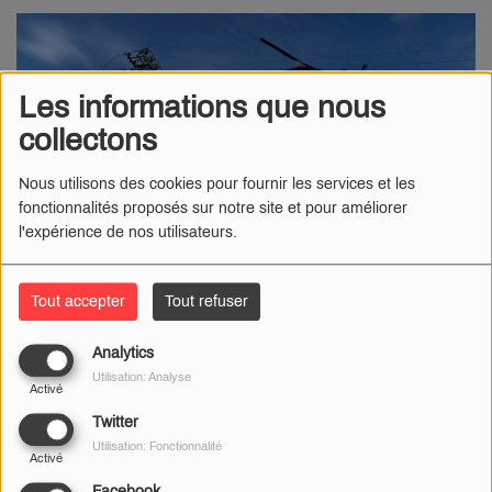
Les informations que nous
collectons
Nous utilisons des cookies pour fournir les services et les
fonctionnalités proposés sur notre site et pour améliorer
l'expérience de nos utilisateurs.
Tout accepter
Tout refuser
10 JUIN 2025
Analytics
Radio Numéro 1
- Dans le cadre de l’entretien régulier du
Utilisation: Analyse
Activé
réseau électrique, Enedis procédera à une inspection
Twitter
aérienne des lignes moyenne tension (20 000 volts) sur
Utilisation: Fonctionnalité
l’ensemble du territoire communal.
Activé
Facebook