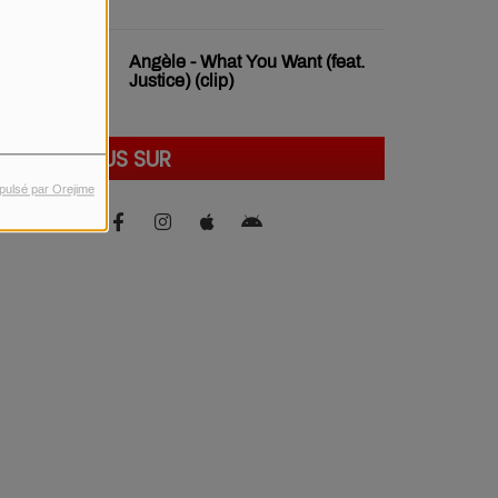
Angèle - What You Want (feat.
Justice) (clip)
SUIVEZ-NOUS SUR
pulsé par Orejime