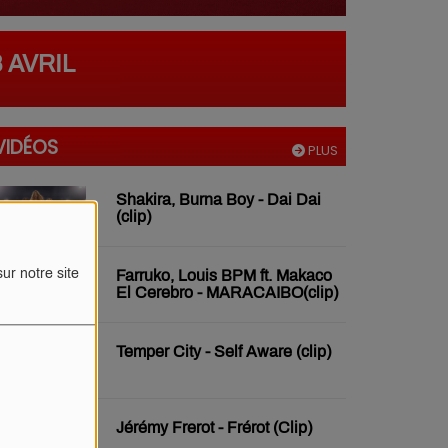
 AVRIL
VIDÉOS
PLUS
Shakira, Burna Boy - Dai Dai
(clip)
ur notre site
Farruko, Louis BPM ft. Makaco
El Cerebro - MARACAIBO(clip)
Temper City - Self Aware (clip)
Jérémy Frerot - Frérot (Clip)