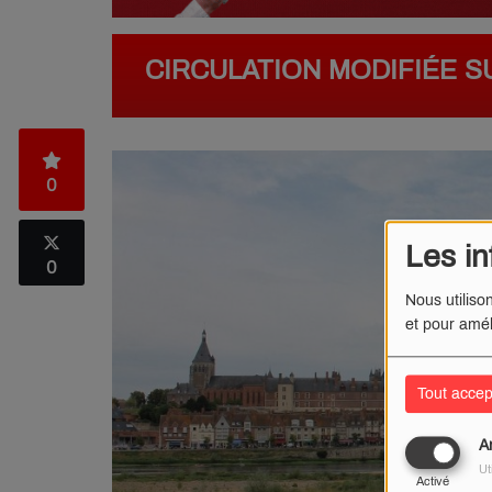
CIRCULATION MODIFIÉE SU
0
Les in
0
Nous utiliso
et pour amél
Tout accep
A
Ut
Activé