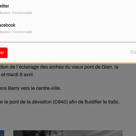
itter
ilisation: Fonctionnalité
acebook
ilisation: Fonctionnalité
Pro
er
tion de l’éclairage des arches du vieux pont de Gien, la
et mardi 8 avril.
ns Berry vers le centre-ville.
e pont de la déviation (D940) afin de fluidifier le trafic.