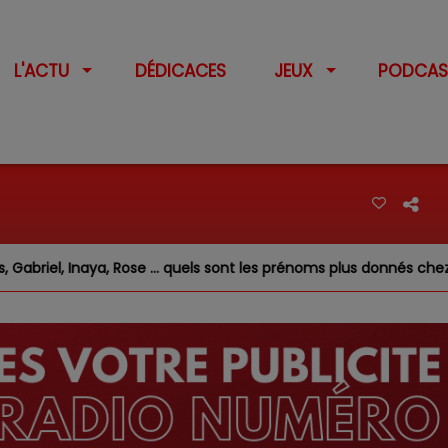
L'ACTU
DÉDICACES
JEUX
PODCAS
iel, Inaya, Rose … quels sont les prénoms plus donnés chez nous ?