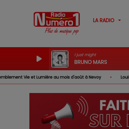
LA RADIO
I just might
BRUNO MARS
nt Vie et Lumière au mois d'août à Nevoy
Louis, Gabr