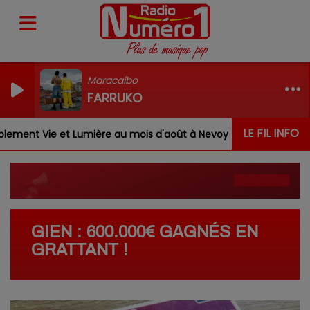
Maracaibo
FARRUKO
LE FIL INFO
nt Vie et Lumière au mois d'août à Nevoy
Louis, Gabr
GIEN : 600.000€ GAGNÉS EN
GRATTANT !