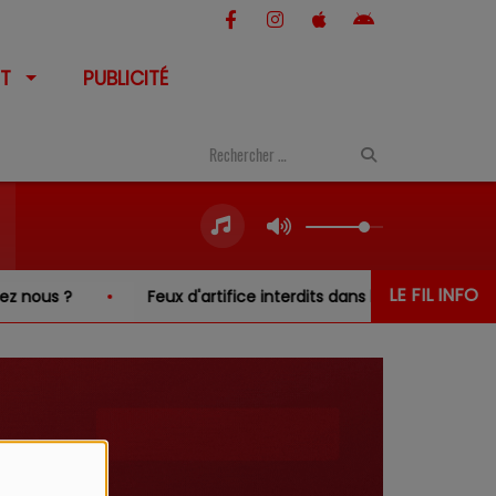
T
PUBLICITÉ
LE FIL INFO
ous ?
Feux d'artifice interdits dans le Cher… sauf au-des