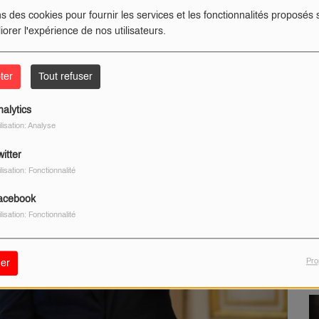
ns des cookies pour fournir les services et les fonctionnalités proposés s
iorer l'expérience de nos utilisateurs.
COUVRE-FEU !
ter
Tout refuser
nalytics
ilisation: Analyse
itter
ilisation: Fonctionnalité
acebook
ilisation: Fonctionnalité
Pro
er