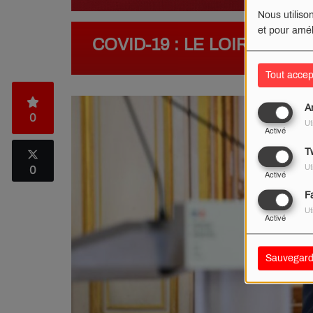
Nous utiliso
et pour amél
COVID-19 : LE LOIRET EN 
Tout accep
A
0
Ut
Activé
Tw
Ut
0
Activé
F
Ut
Activé
Sauvegard