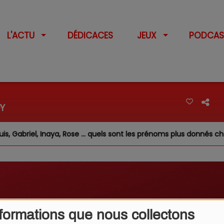
L'ACTU
DÉDICACES
JEUX
PODCAS
Y
Gabriel, Inaya, Rose … quels sont les prénoms plus donnés chez n
formations que nous collectons