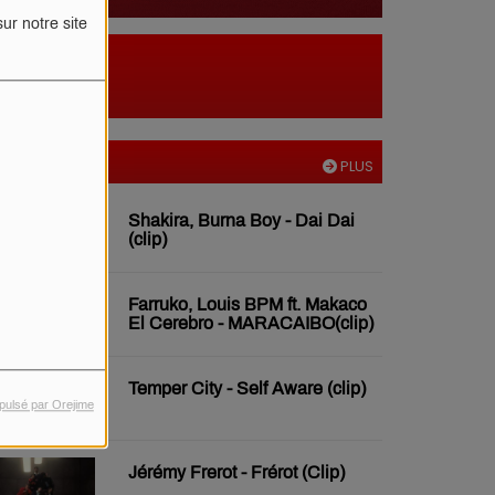
ur notre site
VIDÉOS
PLUS
Shakira, Burna Boy - Dai Dai
(clip)
Farruko, Louis BPM ft. Makaco
El Cerebro - MARACAIBO(clip)
Temper City - Self Aware (clip)
pulsé par Orejime
Jérémy Frerot - Frérot (Clip)