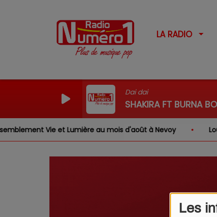
LA RADIO
Dai dai
SHAKIRA FT BURNA BO
lement Vie et Lumière au mois d'août à Nevoy
Louis, 
Les in