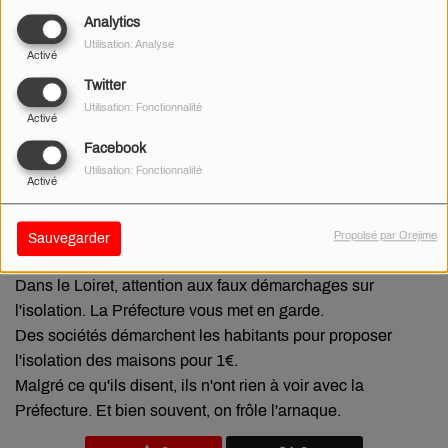
Analytics
Utilisation: Analyse
Activé
Twitter
Utilisation: Fonctionnalité
Activé
Facebook
Utilisation: Fonctionnalité
Activé
Propulsé par Orejime
Sauvegarder
23 AOÛT 2019
Dans le Loiret, attention aux faux démarchages sur
l'isolation. La Préfecture vous met en garde.
Des sociétés démarchent les habitants pour proposer
l'isolation des maisons pour 1€.
Malgré ce qu'ils disent, ils n'ont rien à voir avec la
Préfecture. Et bien souvent, on frôle l'arnaque.