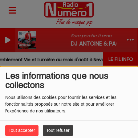
Sara perche ti amo
DJ ANTOINE & PAOLO ORTE
LE FIL INFO
mblement Vie et Lumière au mois d'août à Nevoy
Louis
Les informations que nous
collectons
Nous utilisons des cookies pour fournir les services et les
ATTENTION AUX FAUX
fonctionnalités proposés sur notre site et pour améliorer
DÉMARCHEURS DANS LE
l'expérience de nos utilisateurs.
LOIRET !
Tout accepter
Tout refuser