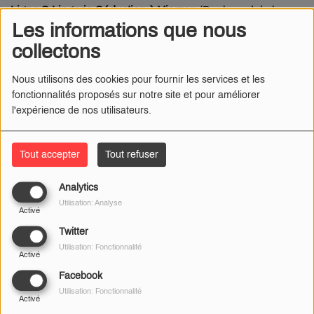
Ligne S Lingerie Séduction à Vierzon
(Boulevard de la
Les informations que nous
République).
collectons
Nous utilisons des cookies pour fournir les services et les
fonctionnalités proposés sur notre site et pour améliorer
l'expérience de nos utilisateurs.
Que demandent précisément les magasins de lingerie ?
Une réouverture immédiate ?
Tout accepter
Tout refuser
Analytics
Utilisation: Analyse
Activé
Mais au fait, comment Nathalie a-t-elle choisie la culotte
Twitter
envoyée à Jean Castex ?
Utilisation: Fonctionnalité
Activé
Facebook
Utilisation: Fonctionnalité
Activé