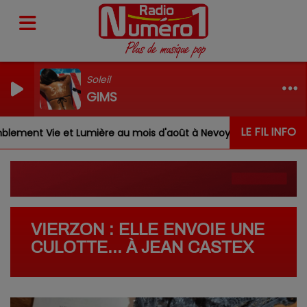
Soleil
GIMS
LE FIL INFO
ent Vie et Lumière au mois d'août à Nevoy
Louis, Gab
VIERZON : ELLE ENVOIE UNE
CULOTTE... À JEAN CASTEX