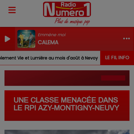
Emmène moi
CALEMA
LE FIL INFO
ent Vie et Lumière au mois d'août à Nevoy
Louis, Gab
UNE CLASSE MENACÉE DANS
LE RPI AZY-MONTIGNY-NEUVY