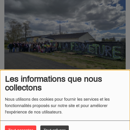
Les informations que nous
collectons
Nous utilisons des cookies pour fournir les services et les
31 MARS 2026
fonctionnalités proposés sur notre site et pour améliorer
Radio Numéro 1
- Dans le regroupement scolaire d’Azy,
l'expérience de nos utilisateurs.
Montigny et Neuvy-deux-Clochers, la possible fermeture
d’une classe dès septembre 2026 suscite une vive