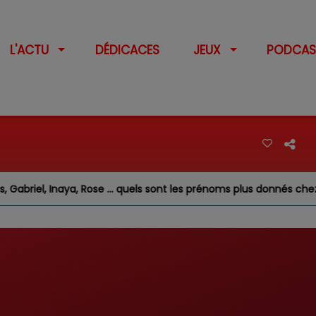
L'ACTU
DÉDICACES
JEUX
PODCAS
riel, Inaya, Rose … quels sont les prénoms plus donnés chez nous