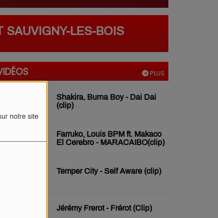
T SAUVIGNY-LES-BOIS
VIDÉOS
PLUS
Shakira, Burna Boy - Dai Dai
(clip)
ur notre site
Farruko, Louis BPM ft. Makaco
El Cerebro - MARACAIBO(clip)
Temper City - Self Aware (clip)
Jérémy Frerot - Frérot (Clip)