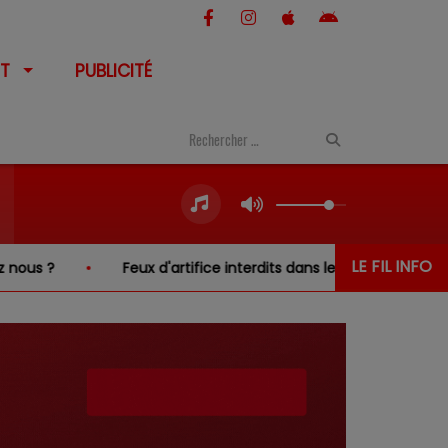
T
PUBLICITÉ
LE FIL INFO
 ?
Feux d'artifice interdits dans le Cher… sauf au-dessus