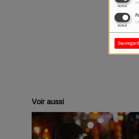
Ut
Activé
F
Ut
Activé
Sauvegard
Voir aussi