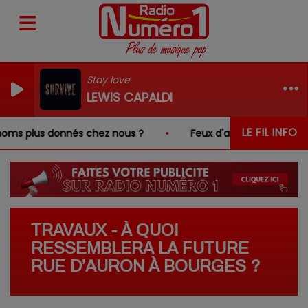
Stay love
LEWIS CAPALDI
LE FIL INFO
ms plus donnés chez nous ?
Feux d'artifice interdits dan
TRAVAUX - À QUOI
RESSEMBLERA LA FUTURE
RUE D’AURON À BOURGES ?