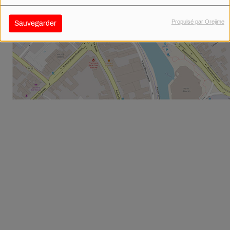
Propulsé par Orejime
Sauvegarder