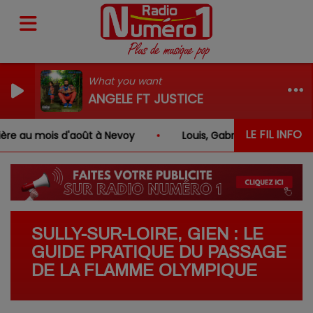
What you want
ANGELE FT JUSTICE
LE FIL INFO
'août à Nevoy
Louis, Gabriel, Inaya, Rose … quels sont
SULLY-SUR-LOIRE, GIEN : LE
GUIDE PRATIQUE DU PASSAGE
DE LA FLAMME OLYMPIQUE