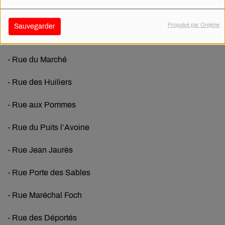
- Rue de la Vieille Prison
Propulsé par Orejime
Sauvegarder
- Rue des Ecoles
- Rue du Marché
- Rue des Huiliers
- Rue aux Pommes
- Rue du Puits l’Avoine
- Rue Jean Jaurès
- Rue Porte des Sables
- Rue Maréchal Foch
- Rue des Déportés