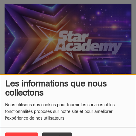
Les informations que nous
collectons
08 MARS 2023
Nous utilisons des cookies pour fournir les services et les
Radio Numéro 1
-
Le casting de la onzième saison de la
fonctionnalités proposés sur notre site et pour améliorer
"Star Academy"
est officiellement ouvert, a annoncé TF1
l'expérience de nos utilisateurs.
mardi 7 mars 2023.