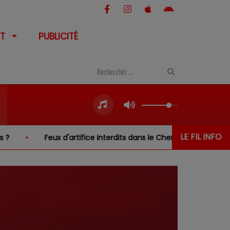
T
PUBLICITÉ
LE FIL INFO
 d'artifice interdits dans le Cher… sauf au-dessus de l'eau