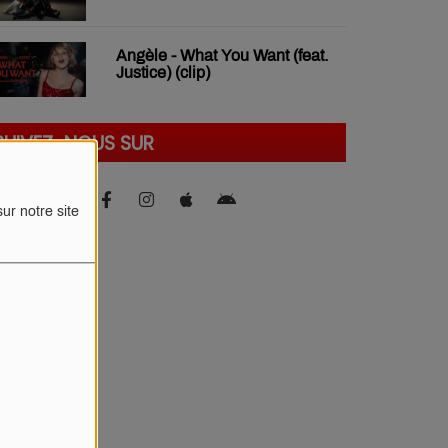
Angèle - What You Want (feat.
Justice) (clip)
SUIVEZ-NOUS SUR
ur notre site