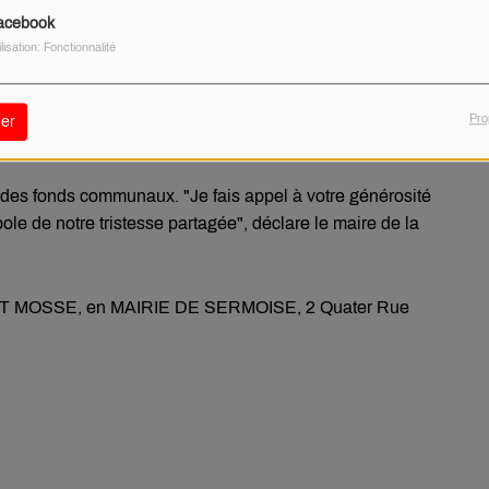
u sobre et respectueux pour permettre à chacun de se
acebook
 de créer un mémorial, un lieu simple et sobre, à quelques
ilisation: Fonctionnalité
l écrit dans un post sur Facebook. Ce monument, selon ses
a peine et la solidarité de toute une communauté meurtrie.
illir, se souvenir et lui rendre hommage », poursuit le
Pro
er
r des fonds communaux. "Je fais appel à votre générosité
ole de notre tristesse partagée", déclare le maire de la
: ART MOSSE, en MAIRIE DE SERMOISE, 2 Quater Rue