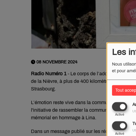
Les in
08 NOVEMBRE 2024
Nous utiliso
et pour amél
Radio
Numéro 1
- Le corps de l’adolescente avai
de la Nièvre, à plus de 400 kilomètres du lieu où 
Strasbourg.
Tout accep
L’émotion reste vive dans la commune nivernaise
A
l'initiative de rassembler la commune autour d'un p
Ut
Activé
mémorial en hommage à Lina.
Tw
Ut
Dans un message publié sur les réseaux sociaux
Activé