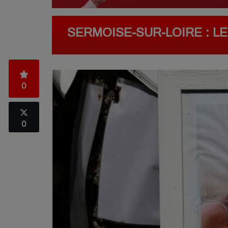
SERMOISE-SUR-LOIRE : L
0
0