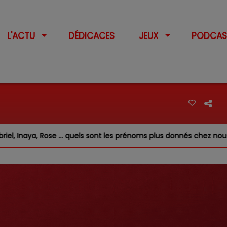
L'ACTU
DÉDICACES
JEUX
PODCAS
e … quels sont les prénoms plus donnés chez nous ?
Feux