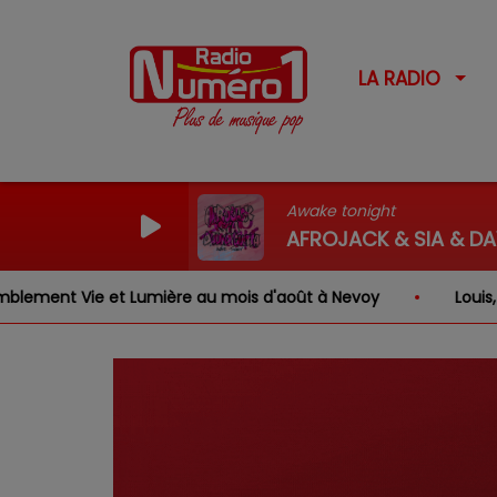
LA RADIO
Awake tonight
AFROJACK & SIA & D
t Vie et Lumière au mois d'août à Nevoy
Louis, Gabri