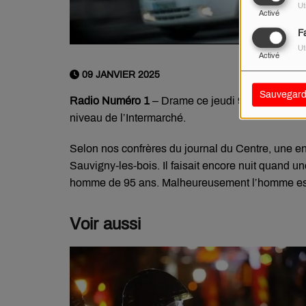
Ut
Activé
F
Ut
Activé
09 JANVIER 2025
Sauvegard
Radio Numéro 1
– Drame ce jeudi 9 janvier vers
niveau de l’Intermarché.
Selon nos confrères du journal du Centre, une en
Sauvigny-les-bois. Il faisait encore nuit quand un
homme de 95 ans. Malheureusement l’homme est 
Voir aussi