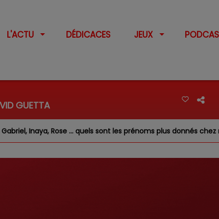
L'ACTU
DÉDICACES
JEUX
PODCAS
AVID GUETTA
el, Inaya, Rose … quels sont les prénoms plus donnés chez nous ?