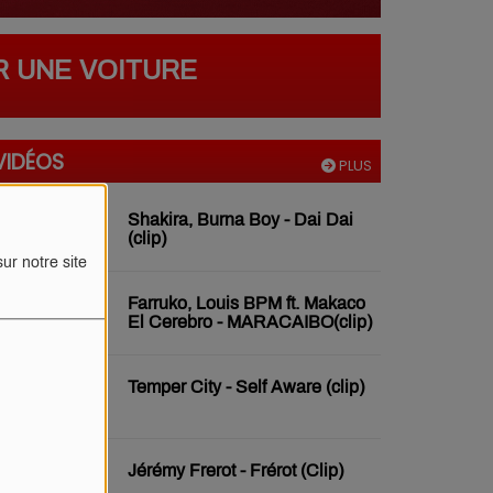
R UNE VOITURE
VIDÉOS
PLUS
Shakira, Burna Boy - Dai Dai
(clip)
ur notre site
Farruko, Louis BPM ft. Makaco
El Cerebro - MARACAIBO(clip)
Temper City - Self Aware (clip)
Jérémy Frerot - Frérot (Clip)