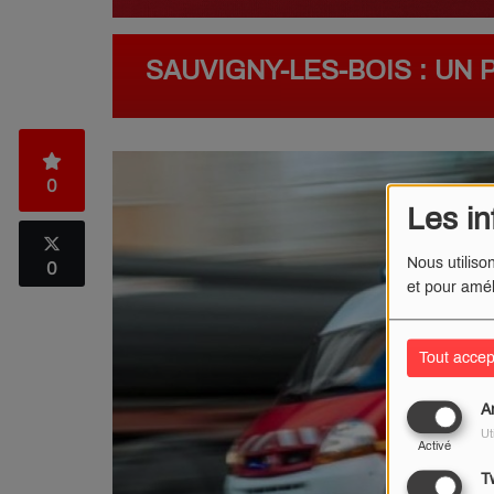
SAUVIGNY-LES-BOIS : UN
0
Les in
Nous utiliso
0
et pour amél
Tout accep
A
Ut
Activé
Tw