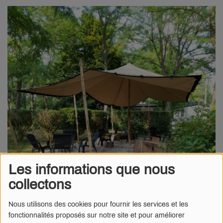
Les informations que nous
collectons
18 SEPTEMBRE 2023
Nous utilisons des cookies pour fournir les services et les
fonctionnalités proposés sur notre site et pour améliorer
Radio Numéro 1
- "
Le violent orage qui a frappé la zone de