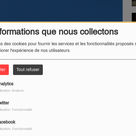
formations que nous collectons
ns des cookies pour fournir les services et les fonctionnalités proposés s
iorer l'expérience de nos utilisateurs.
isances possibles pour les riverains, les vols sont
indrique autour de l’Aéroport de Nevers-Fourchambault,
ter
Tout refuser
sances sonores aux moments des repas, et après 17h30.
nalytics
 : 9h00-12h00 et 14h00 et 17h30.
ilisation: Analyse
itter
ilisation: Fonctionnalité
acebook
ilisation: Fonctionnalité