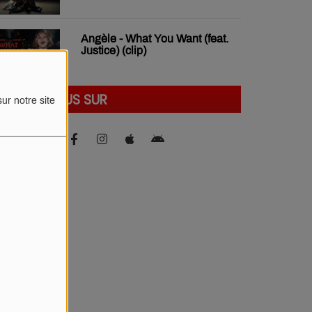
Angèle - What You Want (feat.
Justice) (clip)
SUIVEZ-NOUS SUR
ur notre site