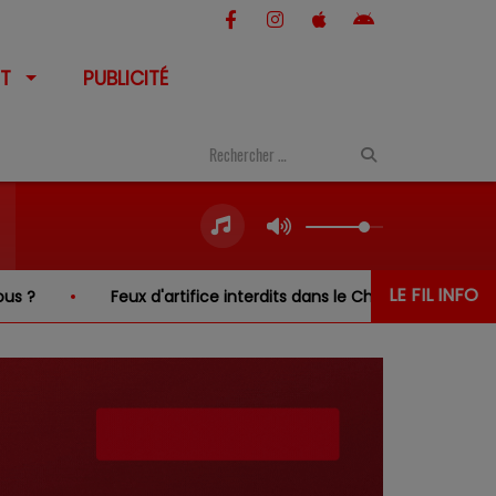
T
PUBLICITÉ
LE FIL INFO
eux d'artifice interdits dans le Cher… sauf au-dessus de l'eau