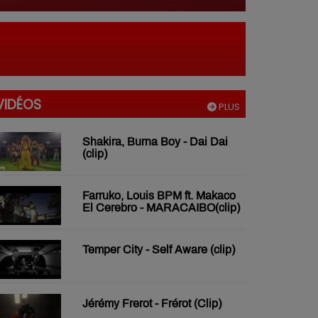
VIDÉOS
PLUS
Shakira, Burna Boy - Dai Dai
(clip)
Farruko, Louis BPM ft. Makaco
El Cerebro - MARACAIBO(clip)
Temper City - Self Aware (clip)
Jérémy Frerot - Frérot (Clip)