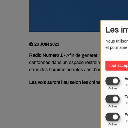
Les in
Nous utiliso
26 JUIN 2023
et pour amél
Radio Numéro 1 -
Afin de générer le moins de nu
cantonnés dans un espace restreint de
forme cyl
Tout accep
dans des horaires adaptés afin d’éviter les nui
A
Les vols auront lieu selon les créneaux suivants
Ut
Activé
Tw
Ut
Activé
F
Ut
Activé