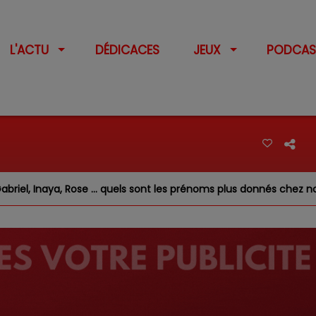
L'ACTU
DÉDICACES
JEUX
PODCAS
Rose … quels sont les prénoms plus donnés chez nous ?
F