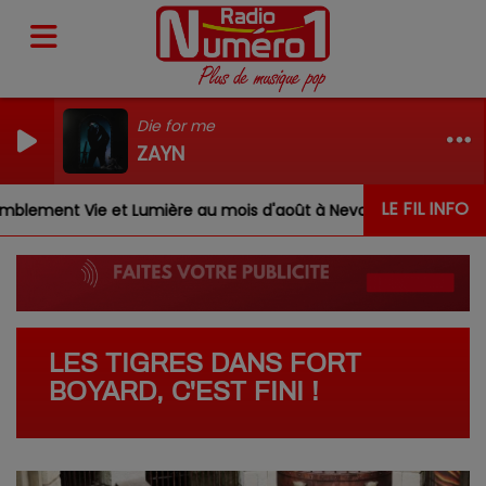
Die for me
ZAYN
LE FIL INFO
blement Vie et Lumière au mois d'août à Nevoy
Louis,
LES TIGRES DANS FORT
BOYARD, C'EST FINI !