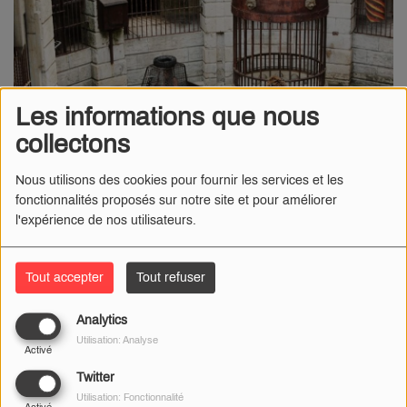
Les informations que nous
collectons
Nous utilisons des cookies pour fournir les services et les
fonctionnalités proposés sur notre site et pour améliorer
l'expérience de nos utilisateurs.
25 FÉVRIER 2022
Tout accepter
Tout refuser
Radio Numéro 1
- Une page de l’histoire de la télévision se
Analytics
tourne.
Utilisation: Analyse
Activé
Les tigres de Fort Boyard vont prendre leur retraite, a
Twitter
annoncé ce jeudi 24 février la société de production de
Utilisation: Fonctionnalité