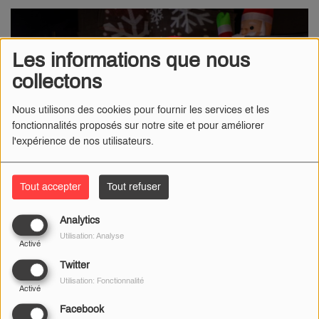
Les informations que nous
collectons
Nous utilisons des cookies pour fournir les services et les
fonctionnalités proposés sur notre site et pour améliorer
l'expérience de nos utilisateurs.
Tout accepter
Tout refuser
Analytics
Utilisation: Analyse
26 NOVEMBRE 2024
Activé
Radio Num
éro 1
-
L’émission culinaire de M6, «
Tous en
Twitter
Utilisation: Fonctionnalité
cuisine, menus de fêtes »
, animée par le célèbre chef Cyril
Activé
Lignac et son complice Jérôme Anthony, s’apprête à
Facebook