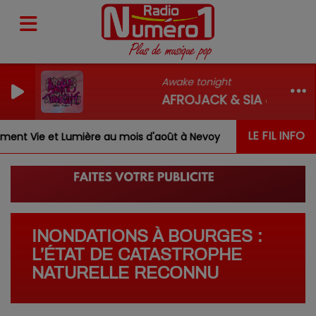
Awake tonight
AFROJACK & SIA & DAVID
LE FIL INFO
 Vie et Lumière au mois d'août à Nevoy
Louis, Gabrie
INONDATIONS À BOURGES :
L’ÉTAT DE CATASTROPHE
NATURELLE RECONNU