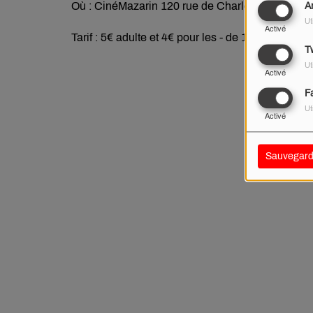
Où : CinéMazarin 120 rue de Charleville à Never
A
Ut
Activé
Tarif : 5€ adulte et 4€ pour les - de 14 ans
Tw
Ut
Activé
F
Ut
Activé
Sauvegard