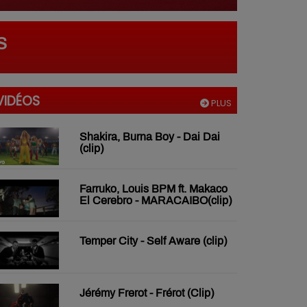
S
VIDÉOS
PLUS
Shakira, Burna Boy - Dai Dai
(clip)
Farruko, Louis BPM ft. Makaco
El Cerebro - MARACAIBO(clip)
Temper City - Self Aware (clip)
Jérémy Frerot - Frérot (Clip)