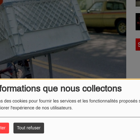
formations que nous collectons
ns des cookies pour fournir les services et les fonctionnalités proposés s
edi 1 novembre !
iorer l'expérience de nos utilisateurs.
e des Sapeurs-pompiers de Nevers et le CinéMazarin de
ter
Tout refuser
 ce mercredi 1er novembre à 13h45.