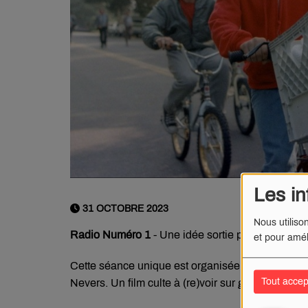
Les in
31 OCTOBRE 2023
Nous utiliso
Radio Numéro 1
- Une idée sortie pour ce mercr
et pour amél
Cette séance unique est organisée par l'Amical
Tout accep
Nevers. Un film culte à (re)voir sur grand écran