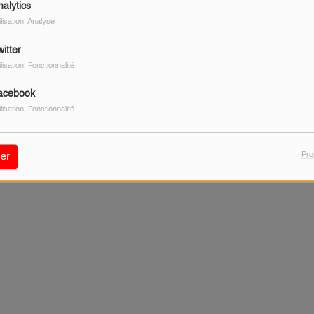
s
nalytics
ilisation: Analyse
itter
ilisation: Fonctionnalité
acebook
ilisation: Fonctionnalité
Pro
er