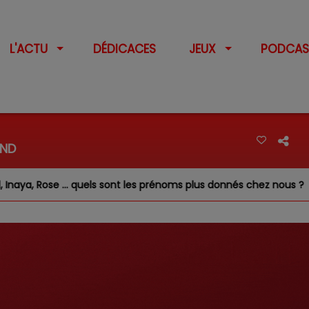
L'ACTU
DÉDICACES
JEUX
PODCAS
END
 quels sont les prénoms plus donnés chez nous ?
Feux d'