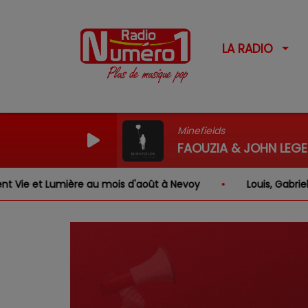
LA RADIO
Minefields
FAOUZIA & JOHN LEG
e au mois d'août à Nevoy
Louis, Gabriel, Inaya, Rose …