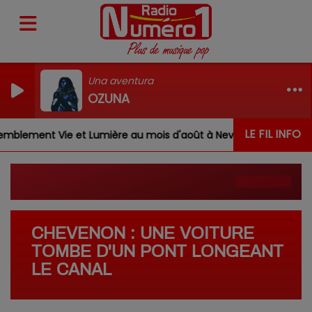
Una aventura
OZUNA
LE FIL INFO
mblement Vie et Lumière au mois d'août à Nevoy
Louis
CHEVENON : UNE VOITURE
TOMBE D'UN PONT LONGEANT
LE CANAL