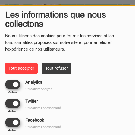
Les informations que nous
collectons
Nous utilisons des cookies pour fournir les services et les
fonctionnalités proposés sur notre site et pour améliorer
l'expérience de nos utilisateurs.
Tout accepter
Tout refuser
Analytics
05 MARS 2024
Utilisation: Analyse
Activé
Radio Numéro 1
- Le conductrice est blessée.
Twitter
Utilisation: Fonctionnalité
Ce mardi 5 mars, peu avant 9h, une voiture est tombée
Activé
d'un pont à Chevenon dans la Nièvre, sur la D13.
Facebook
Utilisation: Fonctionnalité
Activé
Selon nos confrères du
Journal du Centre
, la voiture a fait